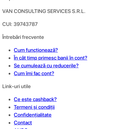
VAN CONSULTING SERVICES S.R.L.
CUI: 39743787
Întrebări frecvente
Cum funcționează?
În cât timp primesc banii în cont?
Se cumulează cu reducerile?
Cum îmi fac cont?
Link-uri utile
Ce este cashback?
Termeni și condiții
Confidențialitate
Contact