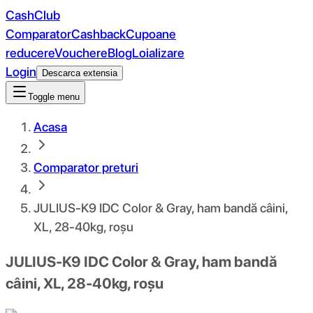
CashClub
Comparator
Cashback
Cupoane
reducere
Vouchere
Blog
Loializare
Login
Descarca extensia
Toggle menu
Acasa
Comparator preturi
JULIUS-K9 IDC Color & Gray, ham bandă câini,
XL, 28-40kg, roșu
JULIUS-K9 IDC Color & Gray, ham bandă
câini, XL, 28-40kg, roșu