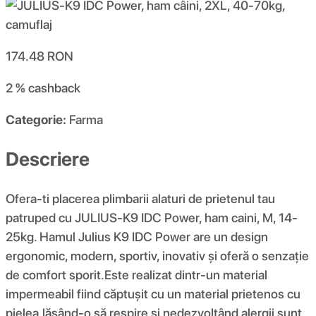
174.48
RON
2 %
cashback
Categorie:
Farma
Descriere
Ofera-ti placerea plimbarii alaturi de prietenul tau
patruped cu JULIUS-K9 IDC Power, ham caini, M, 14-
25kg. Hamul Julius K9 IDC Power are un design
ergonomic, modern, sportiv, inovativ și oferă o senzație
de comfort sporit.Este realizat dintr-un material
impermeabil fiind căptușit cu un material prietenos cu
pielea,lăsând-o să respire si nedezvoltând alergii sunt