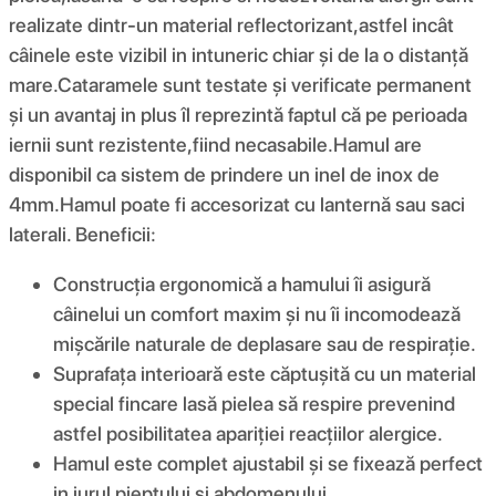
realizate dintr-un material reflectorizant,astfel incât
câinele este vizibil in intuneric chiar și de la o distanță
mare.Cataramele sunt testate și verificate permanent
și un avantaj in plus îl reprezintă faptul că pe perioada
iernii sunt rezistente,fiind necasabile.Hamul are
disponibil ca sistem de prindere un inel de inox de
4mm.Hamul poate fi accesorizat cu lanternă sau saci
laterali. Beneficii:
Construcția ergonomică a hamului îi asigură
câinelui un comfort maxim și nu îi incomodează
mișcările naturale de deplasare sau de respirație.
Suprafața interioară este căptușită cu un material
special fincare lasă pielea să respire prevenind
astfel posibilitatea apariției reacțiilor alergice.
Hamul este complet ajustabil și se fixează perfect
in jurul pieptului și abdomenului.