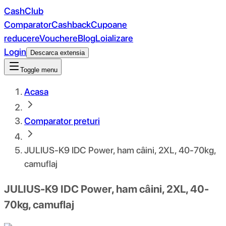
CashClub
Comparator
Cashback
Cupoane
reducere
Vouchere
Blog
Loializare
Login
Descarca extensia
Toggle menu
Acasa
Comparator preturi
JULIUS-K9 IDC Power, ham câini, 2XL, 40-70kg,
camuflaj
JULIUS-K9 IDC Power, ham câini, 2XL, 40-
70kg, camuflaj