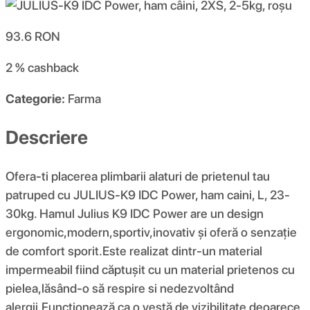
93.6
RON
2 %
cashback
Categorie:
Farma
Descriere
Ofera-ti placerea plimbarii alaturi de prietenul tau
patruped cu JULIUS-K9 IDC Power, ham caini, L, 23-
30kg. Hamul Julius K9 IDC Power are un design
ergonomic,modern,sportiv,inovativ și oferă o senzație
de comfort sporit.Este realizat dintr-un material
impermeabil fiind căptușit cu un material prietenos cu
pielea,lăsând-o să respire si nedezvoltând
alergii.Funcționează ca o vestă de vizibilitate deoarece