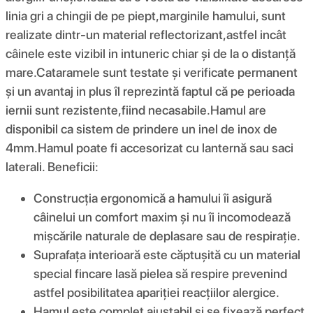
linia gri a chingii de pe piept,marginile hamului, sunt
realizate dintr-un material reflectorizant,astfel incât
câinele este vizibil in intuneric chiar și de la o distanță
mare.Cataramele sunt testate și verificate permanent
și un avantaj in plus îl reprezintă faptul că pe perioada
iernii sunt rezistente,fiind necasabile.Hamul are
disponibil ca sistem de prindere un inel de inox de
4mm.Hamul poate fi accesorizat cu lanternă sau saci
laterali. Beneficii:
Construcția ergonomică a hamului îi asigură
câinelui un comfort maxim și nu îi incomodează
mișcările naturale de deplasare sau de respirație.
Suprafața interioară este căptușită cu un material
special fincare lasă pielea să respire prevenind
astfel posibilitatea apariției reacțiilor alergice.
Hamul este complet ajustabil și se fixează perfect