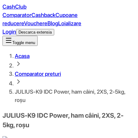
CashClub
Comparator
Cashback
Cupoane
reducere
Vouchere
Blog
Loializare
Login
Descarca extensia
Toggle menu
Acasa
Comparator preturi
JULIUS-K9 IDC Power, ham câini, 2XS, 2-5kg,
roșu
JULIUS-K9 IDC Power, ham câini, 2XS, 2-
5kg, roșu