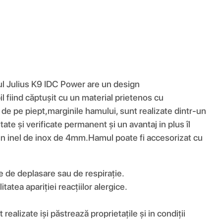
ul Julius K9 IDC Power are un design
 fiind căptușit cu un material prietenos cu
i de pe piept,marginile hamului, sunt realizate dintr-un
tate și verificate permanent și un avantaj in plus îl
 un inel de inox de 4mm.Hamul poate fi accesorizat cu
e de deplasare sau de respirație.
tatea apariției reacțiilor alergice.
realizate iși păstrează proprietațile și in condiții