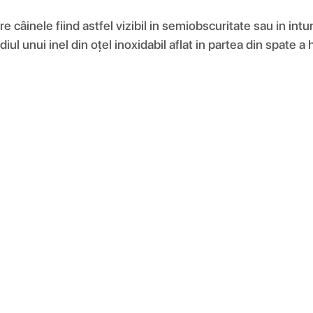
câinele fiind astfel vizibil in semiobscuritate sau in intune
ul unui inel din oțel inoxidabil aflat in partea din spate a