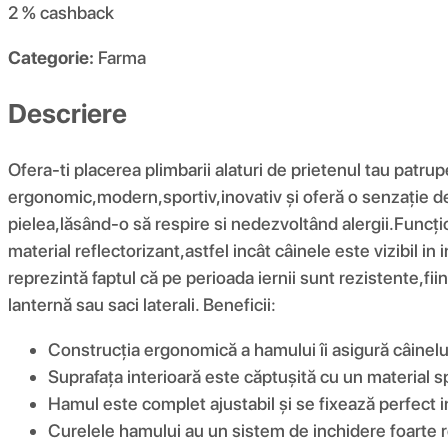
2 %
cashback
Categorie:
Farma
Descriere
Ofera-ti placerea plimbarii alaturi de prietenul tau pa
ergonomic,modern,sportiv,inovativ și oferă o senzație de 
pielea,lăsând-o să respire si nedezvoltând alergii.Funcțio
material reflectorizant,astfel incât câinele este vizibil in
reprezintă faptul că pe perioada iernii sunt rezistente,
lanternă sau saci laterali. Beneficii:
Construcția ergonomică a hamului îi asigură câinelu
Suprafața interioară este căptușită cu un material spe
Hamul este complet ajustabil și se fixează perfect i
Curelele hamului au un sistem de inchidere foarte rezi