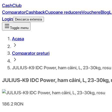
CashClub
Comparator
Cashback
Cupoane reducere
Vouchere
Blog
L
Login
Descarca extensia
Toggle menu
Acasa
Comparator preturi
JULIUS-K9 IDC Power, ham câini, L, 23-30kg, rosu
JULIUS-K9 IDC Power, ham câini, L, 23-30kg, 
186.2
RON