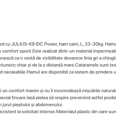
truped cu JULIUS-K9 IDC Power, ham caini, L, 23-30kg. Ham
comfort sporit.Este realizat dintr-un material impermeabil
nează ca o vestă de vizibilitate deoarece linia gri a chingi
 intuneric chiar și de la o distanță mare.Cataramele sunt tes
fiind necasabile.Hamul are disponibil ca sistem de prindere
i un comfort maxim și nu îi incomodează mișcările natural
cial fincare lasă pielea să respire prevenind astfel posibili
n jurul pieptului și abdomenului.
stent la solicitari intense.Materialul plastic din care sunt 