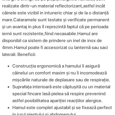
realizate dintr-un material reflectorizant,astfel incât
câinele este vizibil in intuneric chiar și de la o distanță
mare.Cataramele sunt testate și verificate permanent
și un avantaj in plus îl reprezintă faptul că pe perioada
iernii sunt rezistente,fiind necasabile.Hamul are
disponibil ca sistem de prindere un inel de inox de
4mm.Hamul poate fi accesorizat cu lanternă sau saci
laterali. Beneficii:
Construcția ergonomică a hamului îi asigură
câinelui un comfort maxim și nu îi incomodează
mișcările naturale de deplasare sau de respirație.
Suprafața interioară este căptușită cu un material
special fincare lasă pielea să respire prevenind
astfel posibilitatea apariției reacțiilor alergice.
Hamul este complet ajustabil și se fixează perfect
in jurul pieptului și abdomenului.