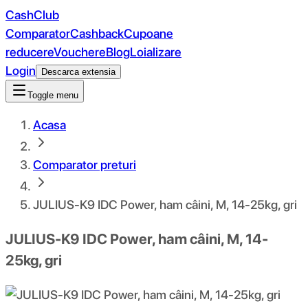
CashClub
Comparator
Cashback
Cupoane
reducere
Vouchere
Blog
Loializare
Login
Descarca extensia
Toggle menu
Acasa
Comparator preturi
JULIUS-K9 IDC Power, ham câini, M, 14-25kg, gri
JULIUS-K9 IDC Power, ham câini, M, 14-
25kg, gri