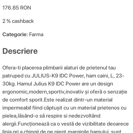
176.85
RON
2 %
cashback
Categorie:
Farma
Descriere
Ofera-ti placerea plimbarii alaturi de prietenul tau
patruped cu JULIUS-K9 IDC Power, ham caini, L, 23-
30kg. Hamul Julius K9 IDC Power are un design
ergonomic,modern,sportiv,inovativ și oferă o senzație
de comfort sporit.Este realizat dintr-un material
impermeabil fiind căptușit cu un material prietenos cu
pielea,lăsând-o să respire si nedezvoltând
alergii.Funcționează ca o vestă de vizibilitate deoarece
linia gri a chingii de pe piept,marginile hamului, sunt