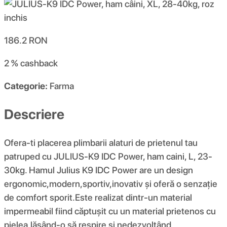
186.2
RON
2 %
cashback
Categorie:
Farma
Descriere
Ofera-ti placerea plimbarii alaturi de prietenul tau
patruped cu JULIUS-K9 IDC Power, ham caini, L, 23-
30kg. Hamul Julius K9 IDC Power are un design
ergonomic,modern,sportiv,inovativ și oferă o senzație
de comfort sporit.Este realizat dintr-un material
impermeabil fiind căptușit cu un material prietenos cu
pielea,lăsând-o să respire si nedezvoltând