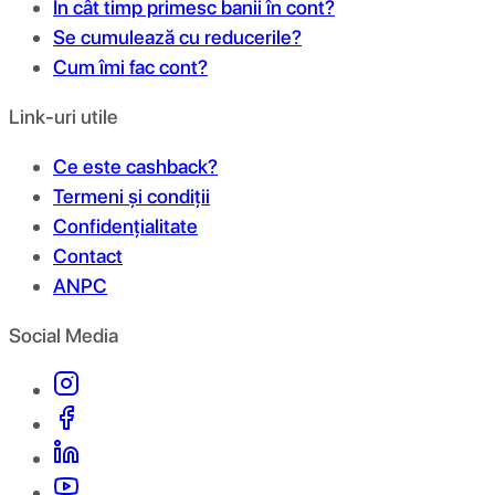
În cât timp primesc banii în cont?
Se cumulează cu reducerile?
Cum îmi fac cont?
Link-uri utile
Ce este cashback?
Termeni și condiții
Confidențialitate
Contact
ANPC
Social Media