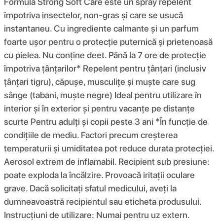
Formula Strong Soft Care este un spray repelent
împotriva insectelor, non-gras și care se usucă
instantaneu. Cu ingrediente calmante și un parfum
foarte ușor pentru o protecție puternică și prietenoasă
cu pielea. Nu conține deet. Până la 7 ore de protecție
împotriva țânțarilor* Repelent pentru țânțari (inclusiv
țânțari tigru), căpușe, musculițe și muște care sug
sânge (tabani, muște negre) Ideal pentru utilizare în
interior și în exterior și pentru vacanțe pe distanțe
scurte Pentru adulți și copii peste 3 ani *În funcție de
condițiile de mediu. Factori precum creșterea
temperaturii și umiditatea pot reduce durata protecției.
Aerosol extrem de inflamabil. Recipient sub presiune:
poate exploda la încălzire. Provoacă iritații oculare
grave. Dacă solicitați sfatul medicului, aveți la
dumneavoastră recipientul sau eticheta produsului.
Instrucțiuni de utilizare: Numai pentru uz extern.