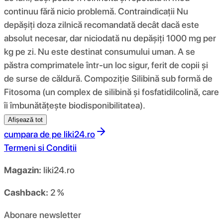
continuu fără nicio problemă. Contraindicații Nu
depășiți doza zilnică recomandată decât dacă este
absolut necesar, dar niciodată nu depășiți 1000 mg per
kg pe zi. Nu este destinat consumului uman. A se
păstra comprimatele într-un loc sigur, ferit de copii și
de surse de căldură. Compoziţie Silibină sub formă de
Fitosoma (un complex de silibină și fosfatidilcolină, care
îi îmbunătățește biodisponibilitatea).
Afișează tot
cumpara de pe
liki24.ro
Termeni si Conditii
Magazin:
liki24.ro
Cashback:
2 %
Abonare newsletter