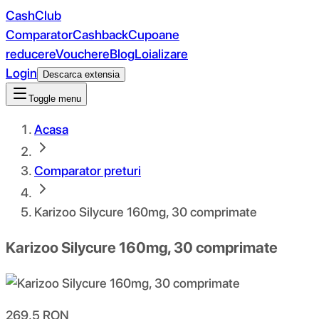
CashClub
Comparator
Cashback
Cupoane
reducere
Vouchere
Blog
Loializare
Login
Descarca extensia
Toggle menu
Acasa
Comparator preturi
Karizoo Silycure 160mg, 30 comprimate
Karizoo Silycure 160mg, 30 comprimate
269.5
RON