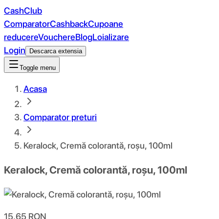
CashClub
Comparator
Cashback
Cupoane
reducere
Vouchere
Blog
Loializare
Login
Descarca extensia
Toggle menu
Acasa
Comparator preturi
Keralock, Cremă colorantă, roșu, 100ml
Keralock, Cremă colorantă, roșu, 100ml
15.65
RON