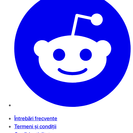
Întrebări frecvente
Termeni și condiții