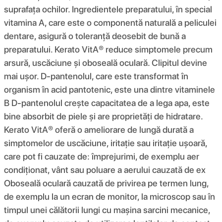
suprafața ochilor. Ingredientele preparatului, în special
vitamina A, care este o componentă naturală a peliculei
dentare, asigură o toleranță deosebit de bună a
preparatului. Kerato VitA® reduce simptomele precum
arsură, uscăciune și oboseală oculară. Clipitul devine
mai ușor. D-pantenolul, care este transformat în
organism în acid pantotenic, este una dintre vitaminele
B D-pantenolul crește capacitatea de a lega apa, este
bine absorbit de piele și are proprietăți de hidratare.
Kerato VitA® oferă o ameliorare de lungă durată a
simptomelor de uscăciune, iritație sau iritație ușoară,
care pot fi cauzate de: împrejurimi, de exemplu aer
condiționat, vânt sau poluare a aerului cauzată de ex
Oboseală oculară cauzată de privirea pe termen lung,
de exemplu la un ecran de monitor, la microscop sau în
timpul unei călătorii lungi cu mașina sarcini mecanice,