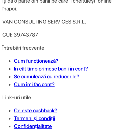
îți dă o parte din banii pe care îi cheltuiești online
înapoi.
VAN CONSULTING SERVICES S.R.L.
CUI: 39743787
Întrebări frecvente
Cum funcționează?
În cât timp primesc banii în cont?
Se cumulează cu reducerile?
Cum îmi fac cont?
Link-uri utile
Ce este cashback?
Termeni și condiții
Confidențialitate