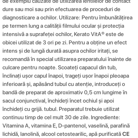
de exemplu cauzate de utilizarea lentilelor de contact
dure sau moi sau prin efectuarea de proceduri de
diagnosticare a ochilor. Utilizare: Pentru îmbunătățirea
pe termen lung a calității filmului ocular și protecția
intensivă a suprafeței ochilor, Kerato VitA® este de
obicei utilizat de 3 ori pe zi. Pentru a obține un efect
intens și de lungă durată asupra ochilor iritați, se
recomandă în special utilizarea preparatului înainte de
culcare pentru noapte. Scoateți capacul din tub,
înclinați ușor capul înapoi, trageți ușor înapoi pleoapa
inferioară și, apăsând tubul cu atenție, introduceți o
bandă de preparat de aproximativ 0,5 cm lungime în
sacul conjunctival, închideți încet ochiul și apoi
închideți cu grijă. tubul. Preparatul trebuie utilizat
continuu timp de cel mult 30 de zile. Ingrediente:
Vitamina A, vitamina E, D-pantenol, vaselină, parafină
lichidă, lanolină, alcool cetostearilic, apă purificată
CE