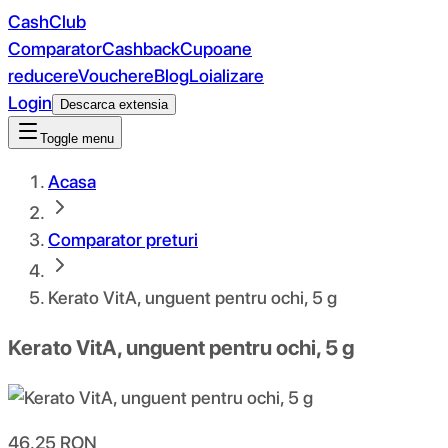
CashClub
Comparator
Cashback
Cupoane
reducere
Vouchere
Blog
Loializare
Login
Descarca extensia
Toggle menu
Acasa
Comparator preturi
Kerato VitA, unguent pentru ochi, 5 g
Kerato VitA, unguent pentru ochi, 5 g
46.25
RON