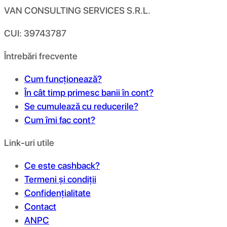
VAN CONSULTING SERVICES S.R.L.
CUI: 39743787
Întrebări frecvente
Cum funcționează?
În cât timp primesc banii în cont?
Se cumulează cu reducerile?
Cum îmi fac cont?
Link-uri utile
Ce este cashback?
Termeni și condiții
Confidențialitate
Contact
ANPC