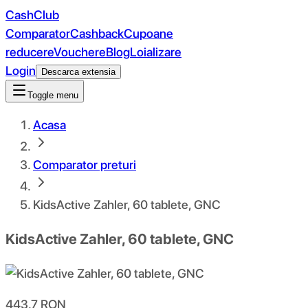
CashClub
Comparator
Cashback
Cupoane
reducere
Vouchere
Blog
Loializare
Login
Descarca extensia
Toggle menu
Acasa
Comparator preturi
KidsActive Zahler, 60 tablete, GNC
KidsActive Zahler, 60 tablete, GNC
443.7
RON