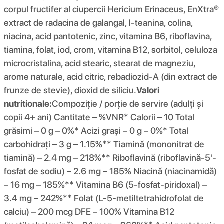
corpul fructifer al ciupercii Hericium Erinaceus, EnXtra®
extract de radacina de galangal, l-teanina, colina,
niacina, acid pantotenic, zinc, vitamina B6, riboflavina,
tiamina, folat, iod, crom, vitamina B12, sorbitol, celuloza
microcristalina, acid stearic, stearat de magneziu,
arome naturale, acid citric, rebadiozid-A (din extract de
frunze de stevie), dioxid de siliciu.
Valori
nutritionale:
Compoziție / porție de servire (adulți și
copii 4+ ani) Cantitate – %VNR* Calorii – 10 Total
grăsimi – 0 g – 0%* Acizi grași – 0 g – 0%* Total
carbohidrați – 3 g – 1.15%** Tiamină (mononitrat de
tiamină) – 2.4 mg – 218%** Riboflavină (riboflavină-5'-
fosfat de sodiu) – 2.6 mg – 185% Niacină (niacinamidă)
– 16 mg – 185%** Vitamina B6 (5-fosfat-piridoxal) –
3.4 mg – 242%** Folat (L-5-metiltetrahidrofolat de
calciu) – 200 mcg DFE – 100% Vitamina B12