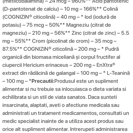
(metilcobalamină) – 24 mcg – 960%** Acid pantotenic
(D-pantotenat de calciu) – 10 mg – 166%** Colină
(COGNIZIN® citicolină) – 40 mg – * Iod (iodură de
potasiu) – 75 mcg – 50%** Magneziu (citrat de
magneziu) – 210 mg – 56%** Zinc (citrat de zinc) – 5.5
mg – 55%** Crom (picolinat de crom) – 35 mcg –
87.5%** COGNIZIN® citicolină – 200 mg – * Pudră
organică din biomasa miceliană și corpul fructifer al
ciupercii Hericium erinaceus – 200 mg – EnXtra®
extract din rădăcină de galangal – 100 mg – * L-Teanină
– 100 mg – *
Precautii:
Produsul este un supliment
alimentar si nu trebuie sa inlocuiasca o dieta variata si
echilibrata si un stil de viata sanatos. Daca sunteti
insarcinata, alaptati, aveti o afectiune medicala sau
administrati un tratament medicamentos, consultati un
medic specialist inainte de a utiliza acest produs sau
orice alt supliment alimentar. Intrerupeti administrarea