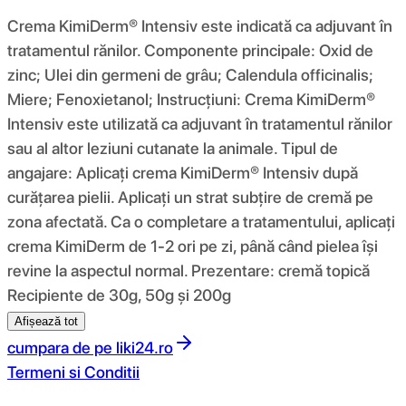
Crema KimiDerm® Intensiv este indicată ca adjuvant în
tratamentul rănilor. Componente principale: Oxid de
zinc; Ulei din germeni de grâu; Calendula officinalis;
Miere; Fenoxietanol; Instrucţiuni: Crema KimiDerm®
Intensiv este utilizată ca adjuvant în tratamentul rănilor
sau al altor leziuni cutanate la animale. Tipul de
angajare: Aplicați crema KimiDerm® Intensiv după
curățarea pielii. Aplicați un strat subțire de cremă pe
zona afectată. Ca o completare a tratamentului, aplicați
crema KimiDerm de 1-2 ori pe zi, până când pielea își
revine la aspectul normal. Prezentare: cremă topică
Recipiente de 30g, 50g și 200g
Afișează tot
cumpara de pe
liki24.ro
Termeni si Conditii