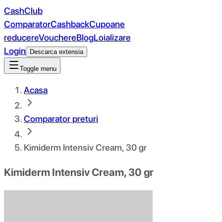
CashClub
Comparator
Cashback
Cupoane
reducere
Vouchere
Blog
Loializare
Login
Descarca extensia
Toggle menu
Acasa
Comparator preturi
Kimiderm Intensiv Cream, 30 gr
Kimiderm Intensiv Cream, 30 gr