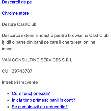
Descarcă de pe
Chrome store
Despre CashClub
Descarcă extensia noastră pentru browser și CashClub
îți dă o parte din banii pe care îi cheltuiești online
înapoi.
VAN CONSULTING SERVICES S.R.L.
CUI: 39743787
Întrebări frecvente
Cum funcționează?
În cât timp primesc banii în cont?
Se cumulează cu reducerile?