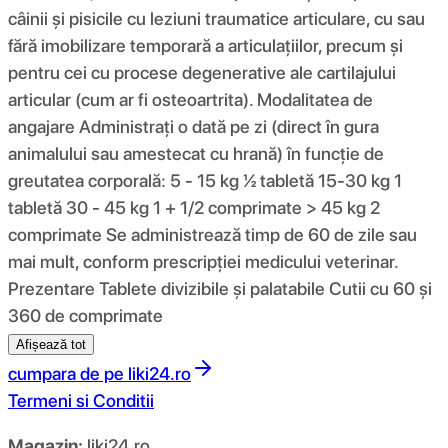
câinii și pisicile cu leziuni traumatice articulare, cu sau
fără imobilizare temporară a articulațiilor, precum și
pentru cei cu procese degenerative ale cartilajului
articular (cum ar fi osteoartrita). Modalitatea de
angajare Administrați o dată pe zi (direct în gura
animalului sau amestecat cu hrană) în funcție de
greutatea corporală: 5 - 15 kg ½ tabletă 15-30 kg 1
tabletă 30 - 45 kg 1 + 1/2 comprimate > 45 kg 2
comprimate Se administrează timp de 60 de zile sau
mai mult, conform prescripției medicului veterinar.
Prezentare Tablete divizibile și palatabile Cutii cu 60 și
360 de comprimate
Afișează tot
cumpara de pe
liki24.ro
Termeni si Conditii
Magazin:
liki24.ro