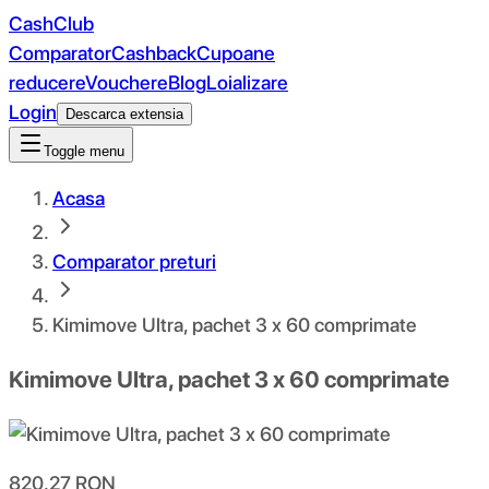
CashClub
Comparator
Cashback
Cupoane
reducere
Vouchere
Blog
Loializare
Login
Descarca extensia
Toggle menu
Acasa
Comparator preturi
Kimimove Ultra, pachet 3 x 60 comprimate
Kimimove Ultra, pachet 3 x 60 comprimate
820.27
RON