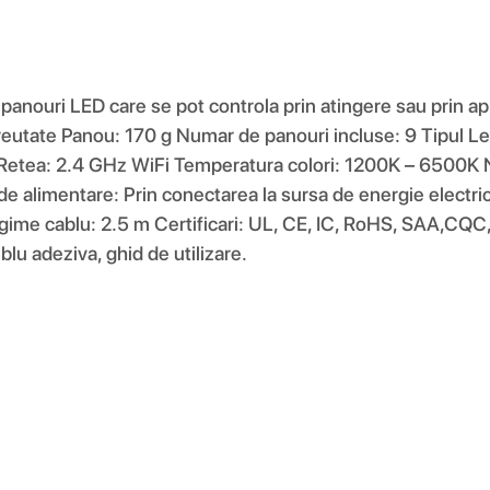
panouri LED care se pot controla prin atingere sau prin apl
eutate Panou: 170 g Numar de panouri incluse: 9 Tipul Led
e Retea: 2.4 GHz WiFi Temperatura colori: 1200K – 6500K
de alimentare: Prin conectarea la sursa de energie electr
gime cablu: 2.5 m Certificari: UL, CE, IC, RoHS, SAA,CQC
blu adeziva, ghid de utilizare.