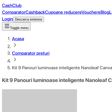
CashClub
Comparator
Cashback
Cupoane reducere
Vouchere
Blog
L
Login
Descarca extensia
Toggle menu
Acasa
Comparator preturi
Kit 9 Panouri luminoase inteligente Nanoleaf Canva
Kit 9 Panouri luminoase inteligente Nanoleaf C