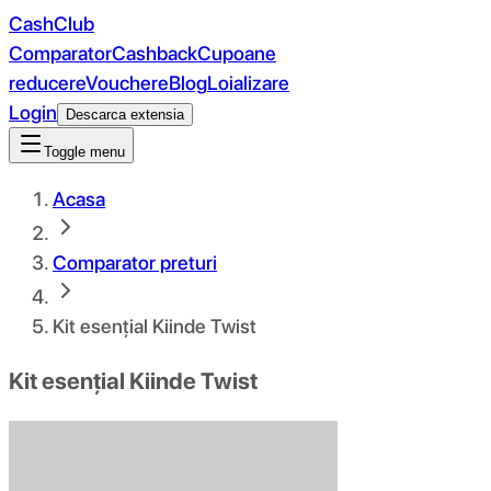
CashClub
Comparator
Cashback
Cupoane
reducere
Vouchere
Blog
Loializare
Login
Descarca extensia
Toggle menu
Acasa
Comparator preturi
Kit esențial Kiinde Twist
Kit esențial Kiinde Twist