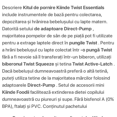
Descriere
Kitul de pornire Kiinde Twist Essentials
include instrumentele de bază pentru colectarea,
depozitarea și hrănirea bebelușului cu lapte matern.
Datorită setului
de adaptoare Direct-Pump
,
majoritatea pompelor de sân de pe piață pot fi utilizate
pentru a extrage laptele direct în
pungile Twist
. Pentru
a hrăni bebelușul cu lapte colectat într
-o pungă Twist
fără a fi nevoie să îl transferați într-un biberon, utilizați
biberonul Twist Squeeze
și tetina
Twist Active-Latch
.
Dacă bebelușul dumneavoastră preferă o altă tetină,
puteți utiliza tetine de la majoritatea mărcilor folosind
adaptoarele
Direct-Pump
. Setul de accesorii mini
Kiinde Foodii
facilitează extinderea dietei copilului
dumneavoastră cu piureuri și supe. Fără bisfenol A (0%
BPA), ftalați și PVC. Conținutul pachetului