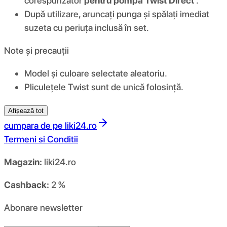
corespunzător
pentru pompă Twist Direct
.
După utilizare, aruncați punga și spălați imediat
suzeta cu periuța inclusă în set.
Note și precauții
Model și culoare selectate aleatoriu.
Pliculețele Twist sunt de unică folosință.
Afișează tot
cumpara de pe
liki24.ro
Termeni si Conditii
Magazin:
liki24.ro
Cashback:
2 %
Abonare newsletter