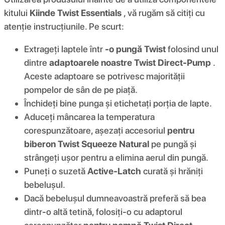
kitului
Kiinde Twist Essentials
, vă rugăm să citiți cu
atenție instrucțiunile. Pe scurt:
Extrageți laptele într
-o pungă Twist
folosind unul
dintre
adaptoarele noastre Twist Direct-Pump
.
Aceste adaptoare se potrivesc majorității
pompelor de sân de pe piață.
Închideți bine punga și etichetați porția de lapte.
Aduceți mâncarea la temperatura
corespunzătoare, așezați accesoriul
pentru
biberon Twist Squeeze Natural
pe pungă și
strângeți ușor pentru a elimina aerul din pungă.
Puneți o suzetă
Active-Latch
curată și hrăniți
bebelușul.
Dacă bebelușul dumneavoastră preferă să bea
dintr-o altă tetină, folosiți-o cu adaptorul