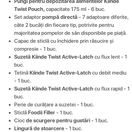
Pungi pentru depozitarea alimentelor Kiinde
Twist Pouch,
capacitate 175 ml - 6 buc.
Set adaptor
pompă directă
- 7 adaptoare diferite,
câte 2 bucăți din fiecare tip, potrivite pentru
majoritatea pompelor de sân disponibile pe piață.
Capac de sticlă cu închidere prin răsucire și
compresie - 1 buc.
Suzetă Kiinde Twist Active-Latch
cu flux lent - 1
buc.
Tetină
Kiinde Twist Active-Latch
cu debit mediu
- 1 buc.
Suzetă Kiinde Twist Active-Latch
cu flux rapid - 1
buc.
Perie de curățare a suzetei - 1 buc.
Sticlă
Foodii Filler
- 1 buc.
Cioc
de scurgere pentru gustări
- 1 buc.
Lingură de stoarcere
- 1 buc.