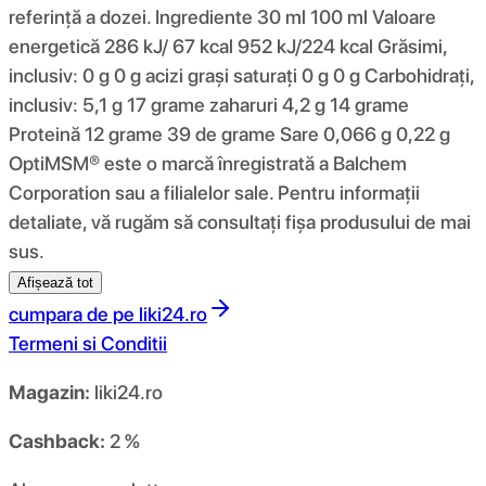
referință a dozei. Ingrediente 30 ml 100 ml Valoare
energetică 286 kJ/ 67 kcal 952 kJ/224 kcal Grăsimi,
inclusiv: 0 g 0 g acizi grași saturați 0 g 0 g Carbohidrați,
inclusiv: 5,1 g 17 grame zaharuri 4,2 g 14 grame
Proteină 12 grame 39 de grame Sare 0,066 g 0,22 g
OptiMSM® este o marcă înregistrată a Balchem ​​
Corporation sau a filialelor sale. Pentru informații
detaliate, vă rugăm să consultați fișa produsului de mai
sus.
Afișează tot
cumpara de pe
liki24.ro
Termeni si Conditii
Magazin:
liki24.ro
Cashback:
2 %