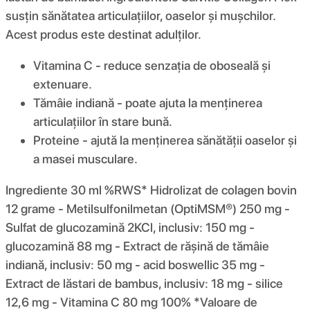
susțin sănătatea articulațiilor, oaselor și mușchilor.
Acest produs este destinat adulților.
Vitamina C - reduce senzația de oboseală și
extenuare.
Tămâie indiană - poate ajuta la menținerea
articulațiilor în stare bună.
Proteine ​​- ajută la menținerea sănătății oaselor și
a masei musculare.
Ingrediente 30 ml %RWS* Hidrolizat de colagen bovin
12 grame - Metilsulfonilmetan (OptiMSM®) 250 mg -
Sulfat de glucozamină 2KCl, inclusiv: 150 mg -
glucozamină 88 mg - Extract de rășină de tămâie
indiană, inclusiv: 50 mg - acid boswellic 35 mg -
Extract de lăstari de bambus, inclusiv: 18 mg - silice
12,6 mg - Vitamina C 80 mg 100% *Valoare de