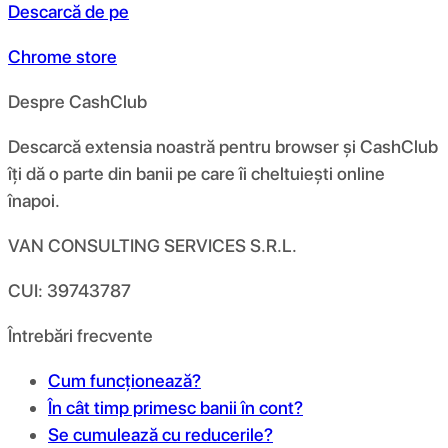
Descarcă de pe
Chrome store
Despre CashClub
Descarcă extensia noastră pentru browser și CashClub
îți dă o parte din banii pe care îi cheltuiești online
înapoi.
VAN CONSULTING SERVICES S.R.L.
CUI: 39743787
Întrebări frecvente
Cum funcționează?
În cât timp primesc banii în cont?
Se cumulează cu reducerile?