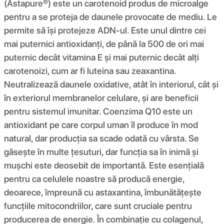
(Astapure®) este un carotenoid produs de microalge
pentru a se proteja de daunele provocate de mediu. Le
permite să își protejeze ADN-ul. Este unul dintre cei
mai puternici antioxidanți, de până la 500 de ori mai
puternic decât vitamina E și mai puternic decât alți
carotenoizi, cum ar fi luteina sau zeaxantina.
Neutralizează daunele oxidative, atât în ​​interiorul, cât și
în exteriorul membranelor celulare, și are beneficii
pentru sistemul imunitar. Coenzima Q10 este un
antioxidant pe care corpul uman îl produce în mod
natural, dar producția sa scade odată cu vârsta. Se
găsește în multe țesuturi, dar funcția sa în inimă și
mușchi este deosebit de importantă. Este esențială
pentru ca celulele noastre să producă energie,
deoarece, împreună cu astaxantina, îmbunătățește
funcțiile mitocondriilor, care sunt cruciale pentru
producerea de energie. În combinație cu colagenul,