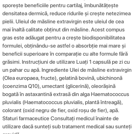
sporește beneficiile pentru cartilaj, îmbunătățește
densitatea dermică, reduce ridurile și crește netezimea
pielii. Uleiul de măsline extravirgin este uleiul de cea
mai înaltă calitate obținut din măsline. Acest compus
gras este adăugat pentru a crește biodisponibilitatea
formulei, obținându-se astfel o absorbție mai mare și
beneficii superioare în comparație cu alte formule fără
grăsimi. Instrucțiuni de utilizare Luați 1 capsulă pe zi cu
un pahar cu apă. Ingrediente Ulei de măsline extravirgin
(Olea europaea, fructe), gelatină bovină, ubichinonă
(coenzima Q10), umectant (glicerină), oleorășină
bogată în astaxantină extrasă din alga Haematococcus
pluvialis (Haematococcus pluvialis, plantă întreagă),
colorant (oxid negru de fier, oxid roșu de fier), apă.
Sfaturi farmaceutice Consultați medicul înainte de
utilizare dacă sunteți sub tratament medical sau sunteți