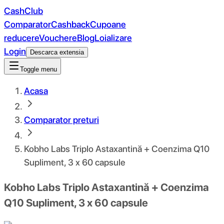
CashClub
Comparator
Cashback
Cupoane
reducere
Vouchere
Blog
Loializare
Login
Descarca extensia
Toggle menu
Acasa
Comparator preturi
Kobho Labs Triplo Astaxantină + Coenzima Q10
Supliment, 3 x 60 capsule
Kobho Labs Triplo Astaxantină + Coenzima
Q10 Supliment, 3 x 60 capsule