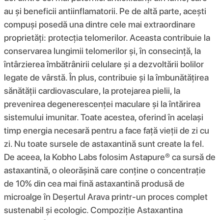
au și beneficii antiinflamatorii. Pe de altă parte, acești
compuși posedă una dintre cele mai extraordinare
proprietăți: protecția telomerilor. Aceasta contribuie la
conservarea lungimii telomerilor și, în consecință, la
întârzierea îmbătrânirii celulare și a dezvoltării bolilor
legate de vârstă. În plus, contribuie și la îmbunătățirea
sănătății cardiovasculare, la protejarea pielii, la
prevenirea degenerescenței maculare și la întărirea
sistemului imunitar. Toate acestea, oferind în același
timp energia necesară pentru a face față vieții de zi cu
zi. Nu toate sursele de astaxantină sunt create la fel.
De aceea, la Kobho Labs folosim Astapure® ca sursă de
astaxantină, o oleorășină care conține o concentrație
de 10% din cea mai fină astaxantină produsă de
microalge în Deșertul Arava printr-un proces complet
sustenabil și ecologic. Compoziţie Astaxantina