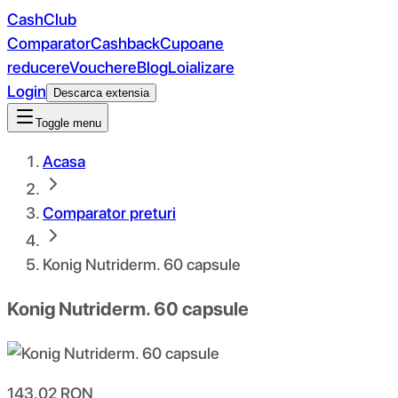
CashClub
Comparator
Cashback
Cupoane
reducere
Vouchere
Blog
Loializare
Login
Descarca extensia
Toggle menu
Acasa
Comparator preturi
Konig Nutriderm. 60 capsule
Konig Nutriderm. 60 capsule
143.02
RON