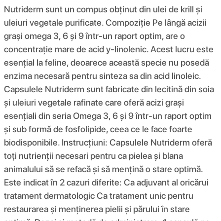
Nutriderm sunt un compus obținut din ulei de krill și
uleiuri vegetale purificate. Compoziţie Pe lângă acizii
grași omega 3, 6 și 9 într-un raport optim, are o
concentrație mare de acid y-linolenic. Acest lucru este
esențial la feline, deoarece această specie nu posedă
enzima necesară pentru sinteza sa din acid linoleic.
Capsulele Nutriderm sunt fabricate din lecitină din soia
și uleiuri vegetale rafinate care oferă acizi grași
esențiali din seria Omega 3, 6 și 9 într-un raport optim
și sub formă de fosfolipide, ceea ce le face foarte
biodisponibile. Instrucţiuni: Capsulele Nutriderm oferă
toți nutrienții necesari pentru ca pielea și blana
animalului să se refacă și să mențină o stare optimă.
Este indicat în 2 cazuri diferite: Ca adjuvant al oricărui
tratament dermatologic Ca tratament unic pentru
restaurarea și menținerea pielii și părului în stare