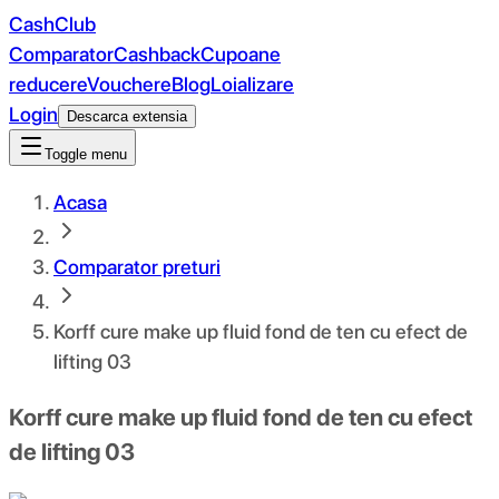
CashClub
Comparator
Cashback
Cupoane
reducere
Vouchere
Blog
Loializare
Login
Descarca extensia
Toggle menu
Acasa
Comparator preturi
Korff cure make up fluid fond de ten cu efect de
lifting 03
Korff cure make up fluid fond de ten cu efect
de lifting 03