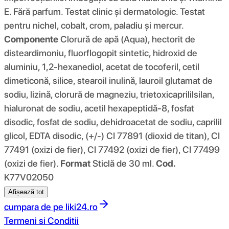
E. Fără parfum. Testat clinic și dermatologic. Testat
pentru nichel, cobalt, crom, paladiu și mercur.
Componente
Clorură de apă (Aqua), hectorit de
disteardimoniu, fluorflogopit sintetic, hidroxid de
aluminiu, 1,2-hexanediol, acetat de tocoferil, cetil
dimeticonă, silice, stearoil inulină, lauroil glutamat de
sodiu, lizină, clorură de magneziu, trietoxicaprililsilan,
hialuronat de sodiu, acetil hexapeptidă-8, fosfat
disodic, fosfat de sodiu, dehidroacetat de sodiu, caprilil
glicol, EDTA disodic, (+/-) CI 77891 (dioxid de titan), CI
77491 (oxizi de fier), CI 77492 (oxizi de fier), CI 77499
(oxizi de fier).
Format
Sticlă de 30 ml.
Cod.
K77V02050
Afișează tot
cumpara de pe
liki24.ro
Termeni si Conditii