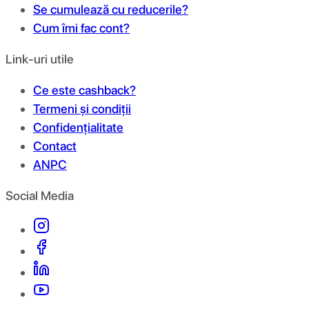
Se cumulează cu reducerile?
Cum îmi fac cont?
Link-uri utile
Ce este cashback?
Termeni și condiții
Confidențialitate
Contact
ANPC
Social Media