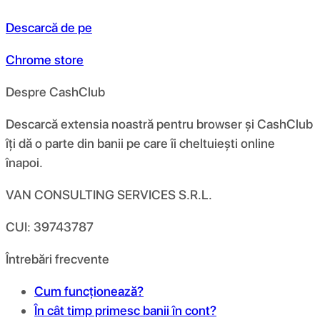
Descarcă de pe
Chrome store
Despre CashClub
Descarcă extensia noastră pentru browser și CashClub
îți dă o parte din banii pe care îi cheltuiești online
înapoi.
VAN CONSULTING SERVICES S.R.L.
CUI: 39743787
Întrebări frecvente
Cum funcționează?
În cât timp primesc banii în cont?