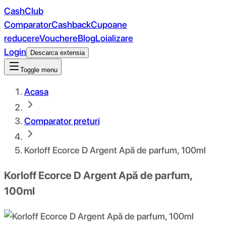
CashClub
Comparator
Cashback
Cupoane
reducere
Vouchere
Blog
Loializare
Login
Descarca extensia
Toggle menu
Acasa
Comparator preturi
Korloff Ecorce D Argent Apă de parfum, 100ml
Korloff Ecorce D Argent Apă de parfum,
100ml