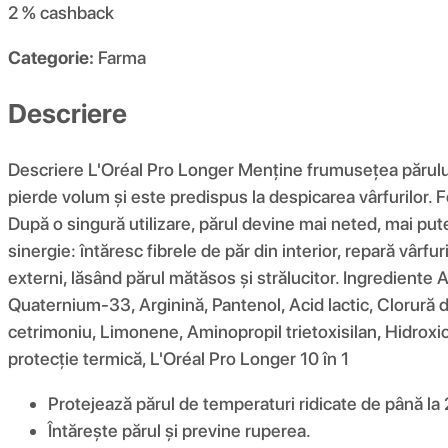
2 %
cashback
Categorie:
Farma
Descriere
Descriere L'Oréal Pro Longer Menține frumusețea părului 
pierde volum și este predispus la despicarea vârfurilor. F
După o singură utilizare, părul devine mai neted, mai pute
sinergie: întăresc fibrele de păr din interior, repară vârfu
externi, lăsând părul mătăsos și strălucitor. Ingrediente 
Quaternium-33, Arginină, Pantenol, Acid lactic, Clorură de
cetrimoniu, Limonene, Aminopropil trietoxisilan, Hidroxi
protecție termică, L'Oréal Pro Longer 10 în 1
Protejează părul de temperaturi ridicate de până la
Întărește părul și previne ruperea.