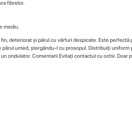
ra fibrelor.
de mediu.
n, deteriorat și părul cu vârfuri despicate. Este perfectă
 părul umed, ștergându-l cu prosopul. Distribuiți uniform pe
 un ondulator. Comentarii Evitați contactul cu ochii. Doar 