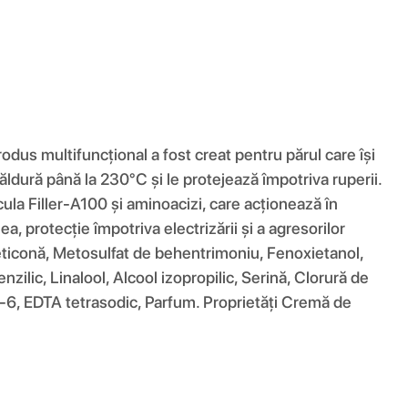
us multifuncțional a fost creat pentru părul care își
ăldură până la 230°C și le protejează împotriva ruperii.
ula Filler-A100 și aminoacizi, care acționează în
a, protecție împotriva electrizării și a agresorilor
dimeticonă, Metosulfat de behentrimoniu, Fenoxietanol,
zilic, Linalool, Alcool izopropilic, Serină, Clorură de
m-6, EDTA tetrasodic, Parfum. Proprietăți Cremă de