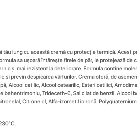
tău lung cu această cremă cu protecție termică. Acest prod
ormula sa ușoară întărește firele de păr, le protejează de c
rnic și mai rezistent la deteriorare. Formula conține molec
rile și previn despicarea vârfurilor. Crema oferă, de asemene
Apă, Alcool cetilic, Alcool cetearilic, Esteri cetilici, Amo
 behentrimoniu, Trideceth-6, Salicilat de benzil, Alcool ben
citronelal, Citronelol, Alfa-izometil iononă, Polyquaterniu
 230°C.