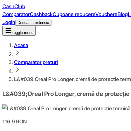
CashClub
Comparator
Cashback
Cupoane reducere
Vouchere
Blog
L
Login
Descarca extensia
Toggle menu
Acasa
Comparator preturi
L&#039;Oreal Pro Longer, cremă de protecție termic
L&#039;Oreal Pro Longer, cremă de protecție t
116.9
RON