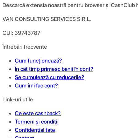
Descarcă extensia noastră pentru browser și CashClub îți d
VAN CONSULTING SERVICES S.R.L.
CUI: 39743787
Întrebări frecvente
Cum funcționează?
În cât timp primesc banii în cont?
Se cumulează cu reducerile?
Cum îmi fac cont?
Link-uri utile
Ce este cashback?
Termeni și condiții
Confidențialitate