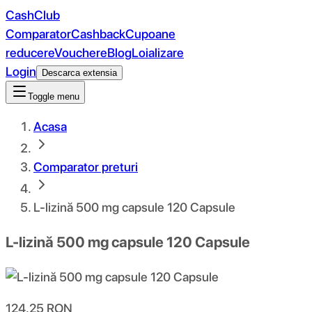
CashClub
Comparator
Cashback
Cupoane
reducere
Vouchere
Blog
Loializare
Login
Descarca extensia
Toggle menu
Acasa
Comparator preturi
L-lizină 500 mg capsule 120 Capsule
L-lizină 500 mg capsule 120 Capsule
124.25
RON