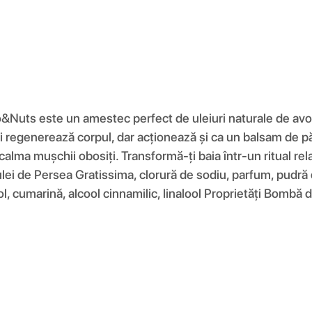
ts este un amestec perfect de uleiuri naturale de avocad
 regenerează corpul, dar acționează și ca un balsam de păr
va calma mușchii obosiți. Transformă-ți baia într-un ritual
 ulei de Persea Gratissima, clorură de sodiu, parfum, pudră
ol, cumarină, alcool cinnamilic, linalool Proprietăți Bom