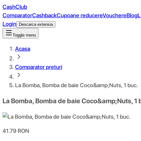
CashClub
Comparator
Cashback
Cupoane reducere
Vouchere
Blog
L
Login
Descarca extensia
Toggle menu
Acasa
Comparator preturi
La Bomba, Bomba de baie Coco&amp;Nuts, 1 buc.
La Bomba, Bomba de baie Coco&amp;Nuts, 1 
41.79
RON