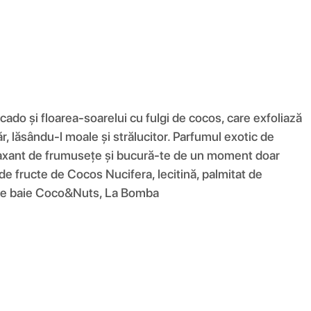
o și floarea-soarelui cu fulgi de cocos, care exfoliază
, lăsându-l moale și strălucitor. Parfumul exotic de
 relaxant de frumusețe și bucură-te de un moment doar
 de fructe de Cocos Nucifera, lecitină, palmitat de
bă de baie Coco&Nuts, La Bomba