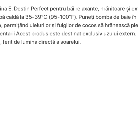
na E. Destin Perfect pentru băi relaxante, hrănitoare și exfo
apă caldă la 35-39°C (95-100°F). Puneți bomba de baie în a
permițând uleiurilor și fulgilor de cocos să hrănească piel
rii Acest produs este destinat exclusiv uzului extern. Evit
, ferit de lumina directă a soarelui.