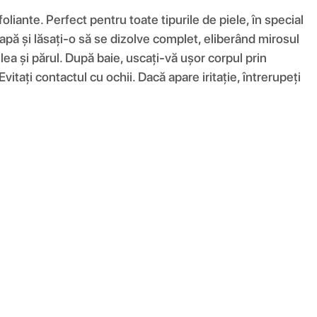
liante. Perfect pentru toate tipurile de piele, în special
pă și lăsați-o să se dizolve complet, eliberând mirosul
ea și părul. După baie, uscați-vă ușor corpul prin
ați contactul cu ochii. Dacă apare iritație, întrerupeți