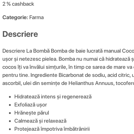
2 %
cashback
Categorie:
Farma
Descriere
Descriere La Bombă Bomba de baie lucrată manual Coco&Nu
ușor și netezesc pielea. Bomba nu numai că hidratează și
cocos îți va învălui simțurile, în timp ce sarea de mare 
pentru tine. Ingrediente Bicarbonat de sodiu, acid citric,
ascorbil, ulei din semințe de Helianthus Annuus, tocofer
Hidratează intens și regenerează
Exfoliază ușor
Hrănește părul
Calmează și relaxează
Protejează împotriva îmbătrânirii