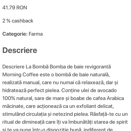
41.79
RON
2 %
cashback
Categorie:
Farma
Descriere
Descriere La Bombă Bomba de baie revigorantă
Morning Coffee este o bombă de baie naturală,
realizată manual, care nu numai că relaxează, dar și
hidratează perfect pielea. Conține ulei de avocado
100% natural, sare de mare și boabe de cafea Arabica
măcinate, care acționează ca un exfoliant delicat,
stimulând circulația și netezind pielea. Răsfață-te cu un
ritual de dimineață care îți va îmbunătăți starea de spirit
și te va pune într-o dispoziție bună, indiferent de