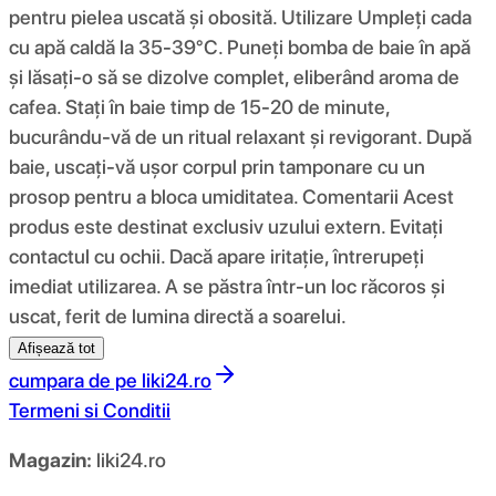
pentru pielea uscată și obosită. Utilizare Umpleți cada
cu apă caldă la 35-39°C. Puneți bomba de baie în apă
și lăsați-o să se dizolve complet, eliberând aroma de
cafea. Stați în baie timp de 15-20 de minute,
bucurându-vă de un ritual relaxant și revigorant. După
baie, uscați-vă ușor corpul prin tamponare cu un
prosop pentru a bloca umiditatea. Comentarii Acest
produs este destinat exclusiv uzului extern. Evitați
contactul cu ochii. Dacă apare iritație, întrerupeți
imediat utilizarea. A se păstra într-un loc răcoros și
uscat, ferit de lumina directă a soarelui.
Afișează tot
cumpara de pe
liki24.ro
Termeni si Conditii
Magazin:
liki24.ro