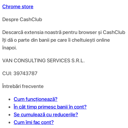
Chrome store
Despre CashClub
Descarcă extensia noastră pentru browser și CashClub
îți dă o parte din banii pe care îi cheltuiești online
înapoi.
VAN CONSULTING SERVICES S.R.L.
CUI: 39743787
Întrebări frecvente
Cum funcționează?
În cât timp primesc banii în cont?
Se cumulează cu reducerile?
Cum îmi fac cont?