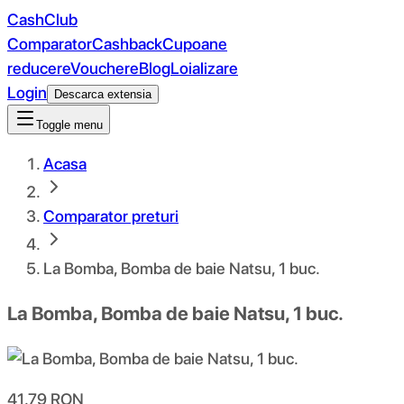
CashClub
Comparator
Cashback
Cupoane
reducere
Vouchere
Blog
Loializare
Login
Descarca extensia
Toggle menu
Acasa
Comparator preturi
La Bomba, Bomba de baie Natsu, 1 buc.
La Bomba, Bomba de baie Natsu, 1 buc.
41.79
RON