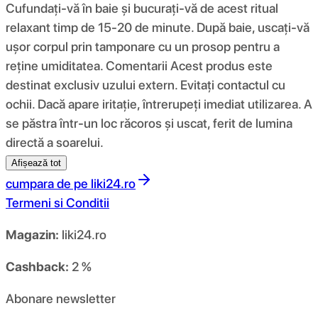
Cufundați-vă în baie și bucurați-vă de acest ritual
relaxant timp de 15-20 de minute. După baie, uscați-vă
ușor corpul prin tamponare cu un prosop pentru a
reține umiditatea. Comentarii Acest produs este
destinat exclusiv uzului extern. Evitați contactul cu
ochii. Dacă apare iritație, întrerupeți imediat utilizarea. A
se păstra într-un loc răcoros și uscat, ferit de lumina
directă a soarelui.
Afișează tot
cumpara de pe
liki24.ro
Termeni si Conditii
Magazin:
liki24.ro
Cashback:
2 %
Abonare newsletter