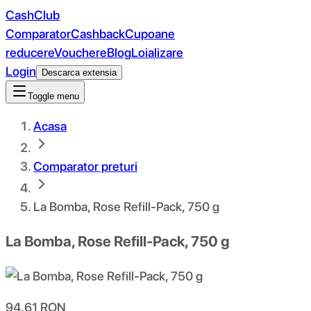
CashClub
Comparator
Cashback
Cupoane
reducere
Vouchere
Blog
Loializare
Login
Descarca extensia
Toggle menu
Acasa
Comparator preturi
La Bomba, Rose Refill-Pack, 750 g
La Bomba, Rose Refill-Pack, 750 g
94.61
RON