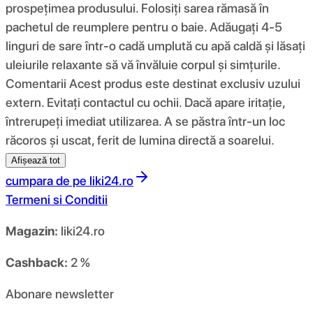
prospețimea produsului. Folosiți sarea rămasă în
pachetul de reumplere pentru o baie. Adăugați 4-5
linguri de sare într-o cadă umplută cu apă caldă și lăsați
uleiurile relaxante să vă învăluie corpul și simțurile.
Comentarii Acest produs este destinat exclusiv uzului
extern. Evitați contactul cu ochii. Dacă apare iritație,
întrerupeți imediat utilizarea. A se păstra într-un loc
răcoros și uscat, ferit de lumina directă a soarelui.
Afișează tot
cumpara de pe
liki24.ro
Termeni si Conditii
Magazin:
liki24.ro
Cashback:
2 %
Abonare newsletter