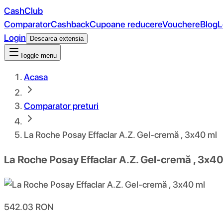
CashClub
Comparator
Cashback
Cupoane reducere
Vouchere
Blog
L
Login
Descarca extensia
Toggle menu
Acasa
Comparator preturi
La Roche Posay Effaclar A.Z. Gel-cremă , 3x40 ml
La Roche Posay Effaclar A.Z. Gel-cremă , 3x40
542.03
RON