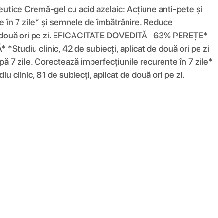
e Cremă-gel cu acid azelaic: Acțiune anti-pete și
nte în 7 zile* și semnele de îmbătrânire. Reduce
cat de două ori pe zi. EFICACITATE DOVEDITĂ -63% PEREȚE*
Studiu clinic, 42 de subiecți, aplicat de două ori pe zi
zile. Corectează imperfecțiunile recurente în 7 zile*
u clinic, 81 de subiecți, aplicat de două ori pe zi.