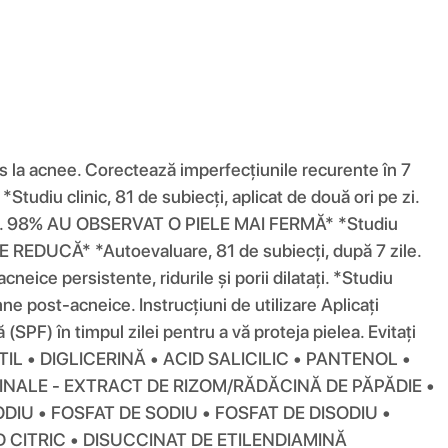
pus la acnee. Corectează imperfecțiunile recurente în 7
Studiu clinic, 81 de subiecți, aplicat de două ori pe zi.
zile. 98% AU OBSERVAT O PIELE MAI FERMĂ* *Studiu
E REDUCĂ* *Autoevaluare, 81 de subiecți, după 7 zile.
ice persistente, ridurile și porii dilatați. *Studiu
emne post-acneice. Instrucțiuni de utilizare Aplicați
 (SPF) în timpul zilei pentru a vă proteja pielea. Evitați
ETIL • DIGLICERINĂ • ACID SALICILIC • PANTENOL •
INALE - EXTRACT DE RIZOM/RĂDĂCINĂ DE PĂPĂDIE •
DIU • FOSFAT DE SODIU • FOSFAT DE DISODIU •
 CITRIC • DISUCCINAT DE ETILENDIAMINĂ