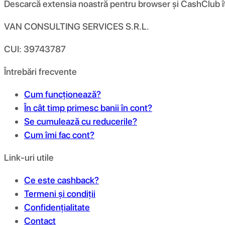
Descarcă extensia noastră pentru browser și CashClub îți d
VAN CONSULTING SERVICES S.R.L.
CUI: 39743787
Întrebări frecvente
Cum funcționează?
În cât timp primesc banii în cont?
Se cumulează cu reducerile?
Cum îmi fac cont?
Link-uri utile
Ce este cashback?
Termeni și condiții
Confidențialitate
Contact