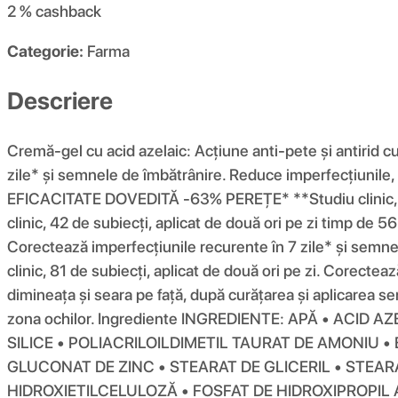
2 %
cashback
Categorie:
Farma
Descriere
Cremă-gel cu acid azelaic: Acțiune anti-pete și antirid cu
zile* și semnele de îmbătrânire. Reduce imperfecțiunile, se
EFICACITATE DOVEDITĂ -63% PEREȚE* **Studiu clinic, 81
clinic, 42 de subiecți, aplicat de două ori pe zi timp
Corectează imperfecțiunile recurente în 7 zile* și semnel
clinic, 81 de subiecți, aplicat de două ori pe zi. Corectează
dimineața și seara pe față, după curățarea și aplicarea seru
zona ochilor. Ingrediente INGREDIENTE: APĂ • ACID 
SILICE • POLIACRILOILDIMETIL TAURAT DE AMONIU
GLUCONAT DE ZINC • STEARAT DE GLICERIL • STEARA
HIDROXIETILCELULOZĂ • FOSFAT DE HIDROXIPROPIL 