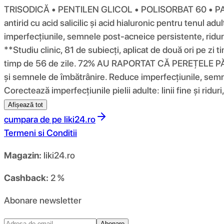
TRISODICĂ • PENTILEN GLICOL • POLISORBAT 60 • PARFU
antirid cu acid salicilic și acid hialuronic pentru tenul 
imperfecțiunile, semnele post-acneice persistente, riduri
**Studiu clinic, 81 de subiecți, aplicat de două ori pe z
timp de 56 de zile. 72% AU RAPORTAT CĂ PEREȚELE PĂREA
și semnele de îmbătrânire. Reduce imperfecțiunile, semnele 
Corectează imperfecțiunile pielii adulte: linii fine și rid
Afișează tot
cumpara de pe
liki24.ro
Termeni si Conditii
Magazin:
liki24.ro
Cashback:
2 %
Abonare newsletter
Abonare