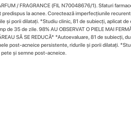
M / FRAGRANCE (FIL N70048676/1). Sfaturi farmaceutic
adult predispus la acnee. Corectează imperfecțiunile recure
le și porii dilatați. *Studiu clinic, 81 de subiecți, apli
i timp de 35 de zile. 98% AU OBSERVAT O PIELE MAI FERMĂ* *
U SĂ SE REDUCĂ* *Autoevaluare, 81 de subiecți, după 7 
post-acneice persistente, ridurile și porii dilatați. *Studi
uri, pete și semne post-acneice.