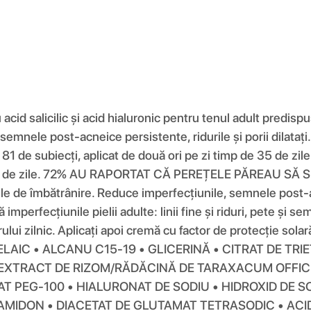
 acid salicilic și acid hialuronic pentru tenul adult predis
mnele post-acneice persistente, ridurile și porii dilatați. *
 de subiecți, aplicat de două ori pe zi timp de 35 de 
 de 56 de zile. 72% AU RAPORTAT CĂ PEREȚELE PĂREAU SĂ S
e de îmbătrânire. Reduce imperfecțiunile, semnele post-acne
 imperfecțiunile pielii adulte: linii fine și riduri, pete și s
lui zilnic. Aplicați apoi cremă cu factor de protecție solară
AZELAIC • ALCANU C15-19 • GLICERINĂ • CITRAT DE TRI
 • EXTRACT DE RIZOM/RĂDĂCINĂ DE TARAXACUM OFFIC
T PEG-100 • HIALURONAT DE SODIU • HIDROXID DE SO
AMIDON • DIACETAT DE GLUTAMAT TETRASODIC • ACID