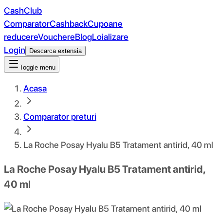
CashClub
Comparator
Cashback
Cupoane
reducere
Vouchere
Blog
Loializare
Login
Descarca extensia
Toggle menu
Acasa
Comparator preturi
La Roche Posay Hyalu B5 Tratament antirid, 40 ml
La Roche Posay Hyalu B5 Tratament antirid,
40 ml