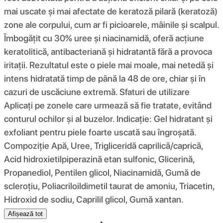
mai uscate și mai afectate de keratoză pilară (keratoză)
zone ale corpului, cum ar fi picioarele, mâinile și scalpul.
Îmbogățit cu 30% uree și niacinamidă, oferă acțiune
keratolitică, antibacteriană și hidratantă fără a provoca
iritații. Rezultatul este o piele mai moale, mai netedă și
intens hidratată timp de până la 48 de ore, chiar și în
cazuri de uscăciune extremă. Sfaturi de utilizare
Aplicați pe zonele care urmează să fie tratate, evitând
conturul ochilor și al buzelor. Indicaţie: Gel hidratant și
exfoliant pentru piele foarte uscată sau îngroșată.
Compoziţie Apă, Uree, Trigliceridă caprilică/caprică,
Acid hidroxietilpiperazină etan sulfonic, Glicerină,
Propanediol, Pentilen glicol, Niacinamidă, Gumă de
scleroțiu, Poliacriloildimetil taurat de amoniu, Triacetin,
Hidroxid de sodiu, Caprilil glicol, Gumă xantan.
Afișează tot