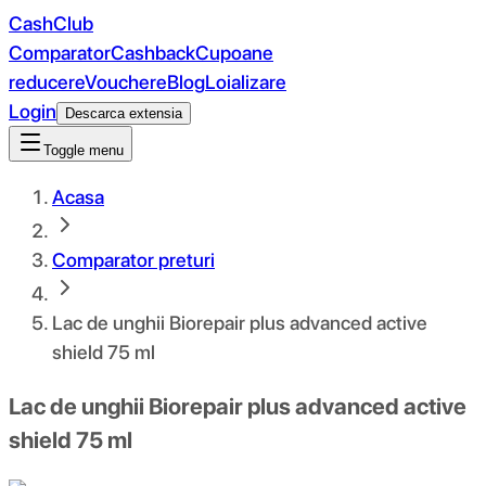
CashClub
Comparator
Cashback
Cupoane
reducere
Vouchere
Blog
Loializare
Login
Descarca extensia
Toggle menu
Acasa
Comparator preturi
Lac de unghii Biorepair plus advanced active
shield 75 ml
Lac de unghii Biorepair plus advanced active
shield 75 ml