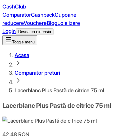
CashClub
Comparator
Cashback
Cupoane
reducere
Vouchere
Blog
Loializare
Login
Descarca extensia
Toggle menu
Acasa
Comparator preturi
Lacerblanc Plus Pastă de citrice 75 ml
Lacerblanc Plus Pastă de citrice 75 ml
42.48
RON