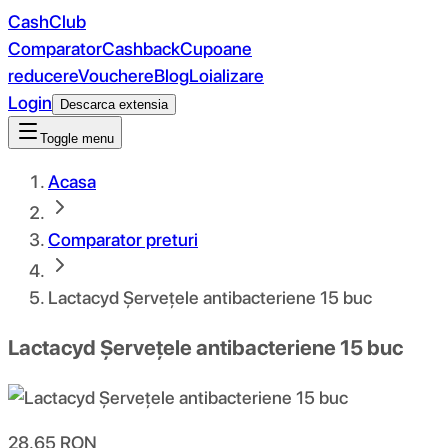
CashClub
Comparator
Cashback
Cupoane
reducere
Vouchere
Blog
Loializare
Login
Descarca extensia
Toggle menu
Acasa
Comparator preturi
Lactacyd Șervețele antibacteriene 15 buc
Lactacyd Șervețele antibacteriene 15 buc
28.65
RON