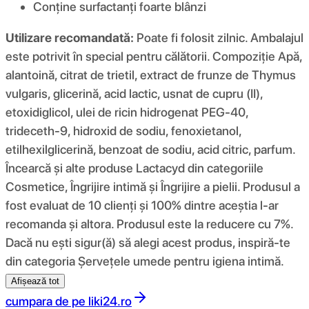
Conține surfactanți foarte blânzi
Utilizare recomandată:
Poate fi folosit zilnic. Ambalajul
este potrivit în special pentru călătorii. Compoziţie Apă,
alantoină, citrat de trietil, extract de frunze de Thymus
vulgaris, glicerină, acid lactic, usnat de cupru (II),
etoxidiglicol, ulei de ricin hidrogenat PEG-40,
trideceth-9, hidroxid de sodiu, fenoxietanol,
etilhexilglicerină, benzoat de sodiu, acid citric, parfum.
Încearcă și alte produse Lactacyd din categoriile
Cosmetice, Îngrijire intimă și Îngrijire a pielii. Produsul a
fost evaluat de 10 clienți și 100% dintre aceștia l-ar
recomanda și altora. Produsul este la reducere cu 7%.
Dacă nu ești sigur(ă) să alegi acest produs, inspiră-te
din categoria Șervețele umede pentru igiena intimă.
Afișează tot
cumpara de pe
liki24.ro