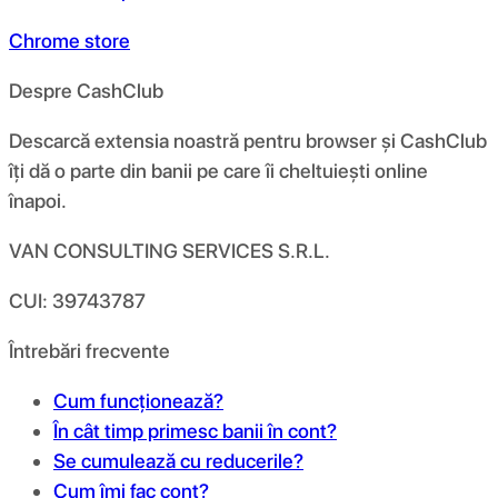
Chrome store
Despre CashClub
Descarcă extensia noastră pentru browser și CashClub
îți dă o parte din banii pe care îi cheltuiești online
înapoi.
VAN CONSULTING SERVICES S.R.L.
CUI: 39743787
Întrebări frecvente
Cum funcționează?
În cât timp primesc banii în cont?
Se cumulează cu reducerile?
Cum îmi fac cont?