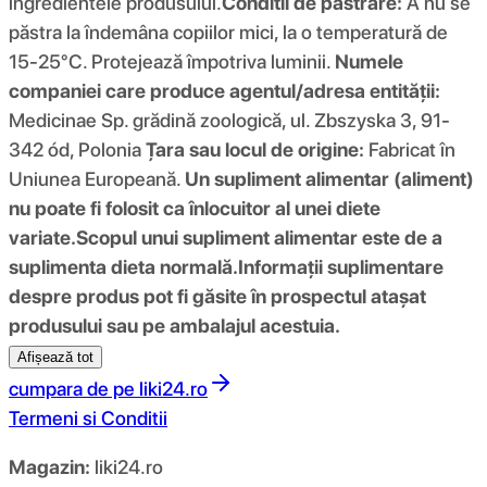
ingredientele produsului.
Conditii de pastrare:
A nu se
păstra la îndemâna copiilor mici, la o temperatură de
15-25°C. Protejează împotriva luminii.
Numele
companiei care produce agentul/adresa entității:
Medicinae Sp. grădină zoologică, ul. Zbszyska 3, 91-
342 ód, Polonia
Țara sau locul de origine:
Fabricat în
Uniunea Europeană.
Un supliment alimentar (aliment)
nu poate fi folosit ca înlocuitor al unei diete
variate.
Scopul unui supliment alimentar este de a
suplimenta dieta normală.
Informații suplimentare
despre produs pot fi găsite în prospectul atașat
produsului sau pe ambalajul acestuia.
Afișează tot
cumpara de pe
liki24.ro
Termeni si Conditii
Magazin:
liki24.ro