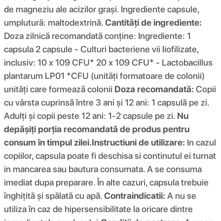
de magneziu ale acizilor grași. Ingrediente capsule,
umplutură: maltodextrină.
Cantități de ingrediente:
Doza zilnică recomandată conține: Ingrediente: 1
capsula 2 capsule - Culturi bacteriene vii liofilizate,
inclusiv: 10 x 109 CFU* 20 x 109 CFU* - Lactobacillus
plantarum LP01 *CFU (unități formatoare de colonii)
unități care formează colonii
Doza recomandată:
Copii
cu vârsta cuprinsă între 3 ani și 12 ani: 1 capsulă pe zi.
Adulți și copii peste 12 ani: 1-2 capsule pe zi.
Nu
depășiți porția recomandată de produs pentru
consum în timpul zilei.
Instructiuni de utilizare:
In cazul
copiilor, capsula poate fi deschisa si continutul ei turnat
in mancarea sau bautura consumata. A se consuma
imediat dupa preparare. În alte cazuri, capsula trebuie
înghițită și spălată cu apă.
Contraindicatii:
A nu se
utiliza în caz de hipersensibilitate la oricare dintre