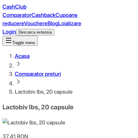
CashClub
Comparator
Cashback
Cupoane
reducere
Vouchere
Blog
Loializare
Login
Descarca extensia
Toggle menu
Acasa
Comparator preturi
Lactobiv Ibs, 20 capsule
Lactobiv Ibs, 20 capsule
37.41
RON