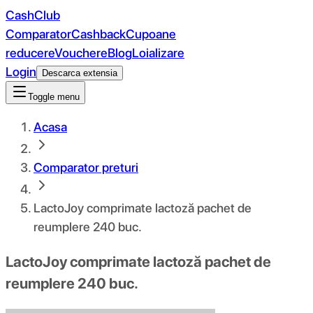
CashClub
Comparator
Cashback
Cupoane
reducere
Vouchere
Blog
Loializare
Login
Descarca extensia
Toggle menu
Acasa
Comparator preturi
LactoJoy comprimate lactoză pachet de
reumplere 240 buc.
LactoJoy comprimate lactoză pachet de
reumplere 240 buc.