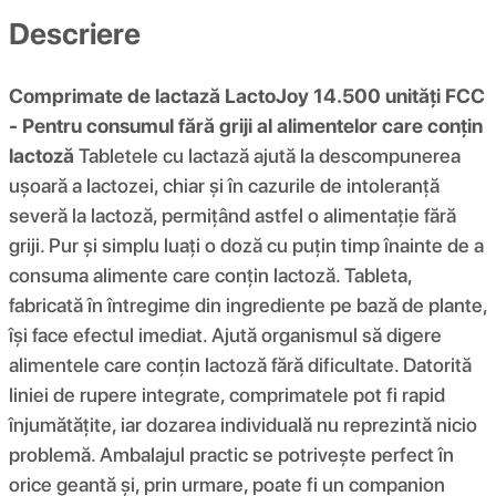
Descriere
Comprimate de lactază LactoJoy 14.500 unități FCC
- Pentru consumul fără griji al alimentelor care conțin
lactoză
Tabletele cu lactază ajută la descompunerea
ușoară a lactozei, chiar și în cazurile de intoleranță
severă la lactoză, permițând astfel o alimentație fără
griji. Pur și simplu luați o doză cu puțin timp înainte de a
consuma alimente care conțin lactoză. Tableta,
fabricată în întregime din ingrediente pe bază de plante,
își face efectul imediat. Ajută organismul să digere
alimentele care conțin lactoză fără dificultate. Datorită
liniei de rupere integrate, comprimatele pot fi rapid
înjumătățite, iar dozarea individuală nu reprezintă nicio
problemă. Ambalajul practic se potrivește perfect în
orice geantă și, prin urmare, poate fi un companion