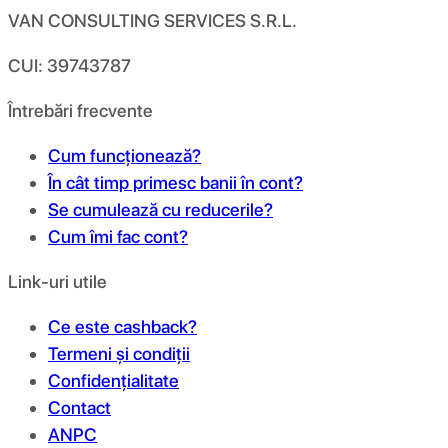
VAN CONSULTING SERVICES S.R.L.
CUI: 39743787
Întrebări frecvente
Cum funcționează?
În cât timp primesc banii în cont?
Se cumulează cu reducerile?
Cum îmi fac cont?
Link-uri utile
Ce este cashback?
Termeni și condiții
Confidențialitate
Contact
ANPC