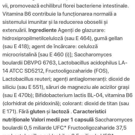
vii, promovează echilibrul florei bacteriene intestinale.
Vitamina B6 contribuie la funcționarea normală a
sistemului imunitar și la reducerea oboselii și
extenuării.
Ingrediente
Agenți de glazurare:
hidroxipropilmetilceluloză (sau E 464), gumă gellan
(sau E 418); agent de încărcare: celuloză
microcristalină [sau E 460 (i)]; Saccharomyces
boulardii DBVPG 6763, Lactobacillus acidophilus LA-
14 ATCC SD5212, Fructooligozaharide (FOS),
Lactobacillus reuteri; agenți antiaglomeranți: dioxid de
siliciu (sau E 551), săruri de magneziu ale acizilor grași
(sau E 470b); Bifidobacterium lactis BL-04, vitamina B6
(clorhidrat de piridoxină); colorant: dioxid de titan (sau
E 171). Fără
gluten
și
lactoză
.
Caracteristici
nutriționale
Valori medii per 1 capsulă
Saccharomyces
boulardii 0,5 miliarde UFC* Fructooligozaharide 37,5