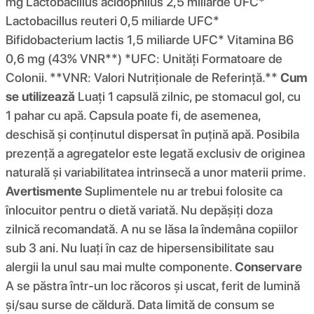
mg Lactobacillus acidophilus 2,5 miliarde UFC*
Lactobacillus reuteri 0,5 miliarde UFC*
Bifidobacterium lactis 1,5 miliarde UFC* Vitamina B6
0,6 mg (43% VNR**) *UFC: Unități Formatoare de
Colonii. **VNR: Valori Nutriționale de Referință.**
Cum
se utilizează
Luați 1 capsulă zilnic, pe stomacul gol, cu
1 pahar cu apă. Capsula poate fi, de asemenea,
deschisă și conținutul dispersat în puțină apă. Posibila
prezență a agregatelor este legată exclusiv de originea
naturală și variabilitatea intrinsecă a unor materii prime.
Avertismente
Suplimentele nu ar trebui folosite ca
înlocuitor pentru o dietă variată. Nu depășiți doza
zilnică recomandată. A nu se lăsa la îndemâna copiilor
sub 3 ani. Nu luați în caz de hipersensibilitate sau
alergii la unul sau mai multe componente.
Conservare
A se păstra într-un loc răcoros și uscat, ferit de lumină
și/sau surse de căldură. Data limită de consum se