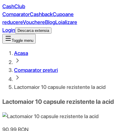
CashClub
Comparator
Cashback
Cupoane
reducere
Vouchere
Blog
Loializare
Login
Descarca extensia
Toggle menu
Acasa
Comparator preturi
Lactomaior 10 capsule rezistente la acid
Lactomaior 10 capsule rezistente la acid
90.99
RON