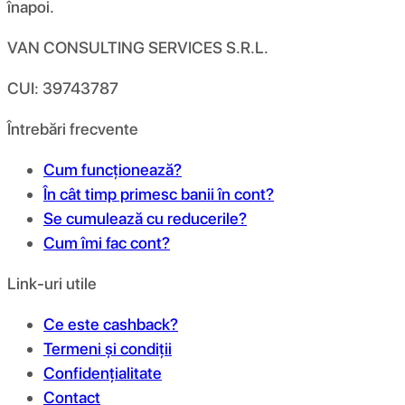
înapoi.
VAN CONSULTING SERVICES S.R.L.
CUI: 39743787
Întrebări frecvente
Cum funcționează?
În cât timp primesc banii în cont?
Se cumulează cu reducerile?
Cum îmi fac cont?
Link-uri utile
Ce este cashback?
Termeni și condiții
Confidențialitate
Contact