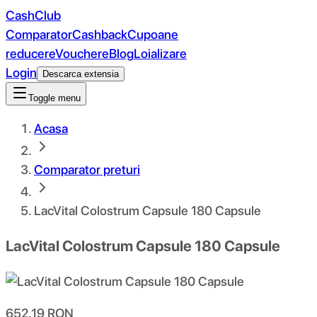
CashClub
Comparator
Cashback
Cupoane
reducere
Vouchere
Blog
Loializare
Login
Descarca extensia
Toggle menu
Acasa
Comparator preturi
LacVital Colostrum Capsule 180 Capsule
LacVital Colostrum Capsule 180 Capsule
652.19
RON