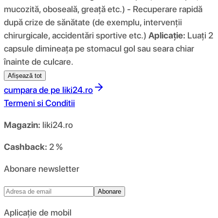
mucozită, oboseală, greață etc.) - Recuperare rapidă
după crize de sănătate (de exemplu, intervenții
chirurgicale, accidentări sportive etc.)
Aplicație:
Luați 2
capsule dimineața pe stomacul gol sau seara chiar
înainte de culcare.
Afișează tot
cumpara de pe
liki24.ro
Termeni si Conditii
Magazin:
liki24.ro
Cashback:
2 %
Abonare newsletter
Abonare
Aplicație de mobil