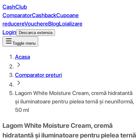
CashClub
Comparator
Cashback
Cupoane
reducere
Vouchere
Blog
Loializare
Login
Descarca extensia
Toggle menu
Acasa
Comparator preturi
Lagom White Moisture Cream, cremă hidratantă
și iluminatoare pentru pielea ternă și neuniformă,
50 ml
Lagom White Moisture Cream, cremă
hidratantă și iluminatoare pentru pielea ternă