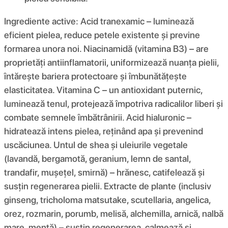
Ingrediente active: Acid tranexamic – luminează
eficient pielea, reduce petele existente și previne
formarea unora noi. Niacinamidă (vitamina B3) – are
proprietăți antiinflamatorii, uniformizează nuanța pielii,
întărește bariera protectoare și îmbunătățește
elasticitatea. Vitamina C – un antioxidant puternic,
luminează tenul, protejează împotriva radicalilor liberi și
combate semnele îmbătrânirii. Acid hialuronic –
hidratează intens pielea, reținând apa și prevenind
uscăciunea. Untul de shea și uleiurile vegetale
(lavandă, bergamotă, geranium, lemn de santal,
trandafir, mușețel, smirnă) – hrănesc, catifelează și
susțin regenerarea pielii. Extracte de plante (inclusiv
ginseng, tricholoma matsutake, scutellaria, angelica,
orez, rozmarin, porumb, melisă, alchemilla, arnică, nalbă
mare, mentă) – susțin regenerarea, calmează și