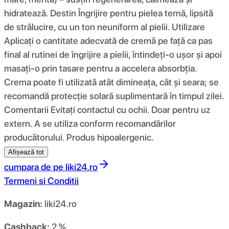
hidratează. Destin Îngrijire pentru pielea ternă, lipsită
de strălucire, cu un ton neuniform al pielii. Utilizare
Aplicați o cantitate adecvată de cremă pe față ca pas
final al rutinei de îngrijire a pielii, întindeți-o ușor și apoi
masați-o prin tasare pentru a accelera absorbția.
Crema poate fi utilizată atât dimineața, cât și seara; se
recomandă protecție solară suplimentară în timpul zilei.
Comentarii Evitați contactul cu ochii. Doar pentru uz
extern. A se utiliza conform recomandărilor
producătorului. Produs hipoalergenic.
Afișează tot
cumpara de pe
liki24.ro
Termeni si Conditii
Magazin:
liki24.ro
Cashback:
2 %