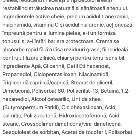
restabilind strălucirea naturală și sănătoasă a tenului.
Ingredientele active cheie, precum acidul tranexamic,
niacinamida, vitamina C și acidul hialuronic, acționează
împreună pentru a ilumina pielea, a-i uniformiza
tonusul și a-i întări bariera protectoare. Crema se
absoarbe rapid fără a lăsa reziduuri grase, fiind ideală
pentru utilizare zilnică, chiar și pentru tenul sensibil.
Ingrediente Apă, Glicerină, Cetil Etilhexanoat,
Propanediol, Ciclopentasiloxan, Niacinamidă,
Trigliceridă caprilică/caprică, Stearat de gliceril,
Dimeticonă, Polisorbat 60, Poliacrilat-13, Betaină, 1,2-
hexanediol, Alcool cetearilic, Unt de shea
(Butyrospermum Parkii), Ciclohexasiloxan, Acid
palmitic, Poliizobutenă, Hidroxiacetofenonă, Acid
stearic, Crosspolimer dimeticonă/vinil dimeticonă,
Sesquioleat de sorbitan, Acetat de tocoferil, Polisorbat