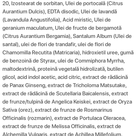
20, Izostearat de sorbitan, Ulei de portocală (Citrus
Aurantium Dulcis), EDTA disodic, Ulei de lavandă
(Lavandula Angustifolia), Acid miristic, Ulei de
geranium maculatum, Ulei de fructe de bergamotă
(Citrus Aurantium Bergamia), Santalum Album (Ulei de
santal), ulei de flori de trandafir, ulei de flori de
Chamomilla Recutita (Matricaria), hidroxietil uree, gumă
de benzoină de Styrax, ulei de Commiphora Myrrha,
maltodextrină, proteină vegetală hidrolizată, butilen
glicol, acid indol acetic, acid citric, extract de rădăcină
de Panax Ginseng, extract de Tricholoma Matsutake,
extract de rădăcină de Scutellaria Baicalensis, extract
de frunze/tulpină de Angelica Keiskei, extract de Oryza
Sativa (orez), extract de frunze de Rosmarinus
Officinalis (rozmarin), extract de Portulaca Oleracea,
extract de frunze de Melissa Officinalis, extract de
Alchemilla Vulgaris, extract de Achillea Millefolium,