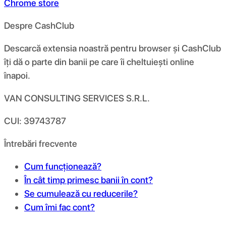
Chrome store
Despre CashClub
Descarcă extensia noastră pentru browser și CashClub
îți dă o parte din banii pe care îi cheltuiești online
înapoi.
VAN CONSULTING SERVICES S.R.L.
CUI: 39743787
Întrebări frecvente
Cum funcționează?
În cât timp primesc banii în cont?
Se cumulează cu reducerile?
Cum îmi fac cont?