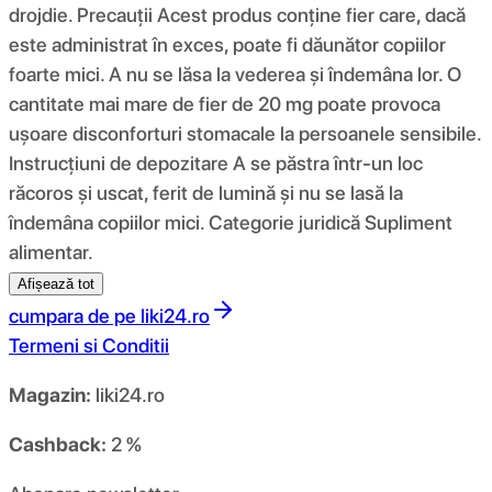
drojdie. Precauții Acest produs conține fier care, dacă
este administrat în exces, poate fi dăunător copiilor
foarte mici. A nu se lăsa la vederea și îndemâna lor. O
cantitate mai mare de fier de 20 mg poate provoca
ușoare disconforturi stomacale la persoanele sensibile.
Instrucțiuni de depozitare A se păstra într-un loc
răcoros și uscat, ferit de lumină și nu se lasă la
îndemâna copiilor mici. Categorie juridică Supliment
alimentar.
Afișează tot
cumpara de pe
liki24.ro
Termeni si Conditii
Magazin:
liki24.ro
Cashback:
2 %