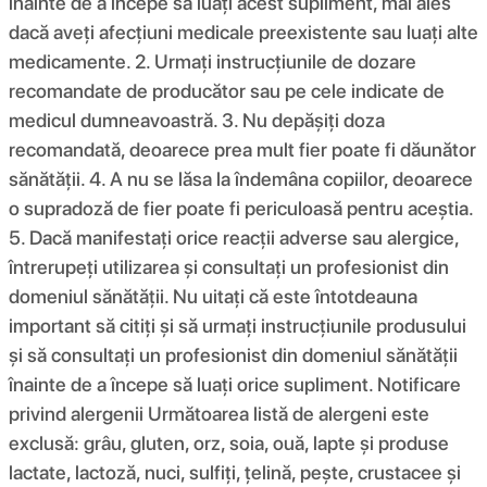
înainte de a începe să luați acest supliment, mai ales
dacă aveți afecțiuni medicale preexistente sau luați alte
medicamente. 2. Urmați instrucțiunile de dozare
recomandate de producător sau pe cele indicate de
medicul dumneavoastră. 3. Nu depășiți doza
recomandată, deoarece prea mult fier poate fi dăunător
sănătății. 4. A nu se lăsa la îndemâna copiilor, deoarece
o supradoză de fier poate fi periculoasă pentru aceștia.
5. Dacă manifestați orice reacții adverse sau alergice,
întrerupeți utilizarea și consultați un profesionist din
domeniul sănătății. Nu uitați că este întotdeauna
important să citiți și să urmați instrucțiunile produsului
și să consultați un profesionist din domeniul sănătății
înainte de a începe să luați orice supliment. Notificare
privind alergenii Următoarea listă de alergeni este
exclusă: grâu, gluten, orz, soia, ouă, lapte și produse
lactate, lactoză, nuci, sulfiți, țelină, pește, crustacee și