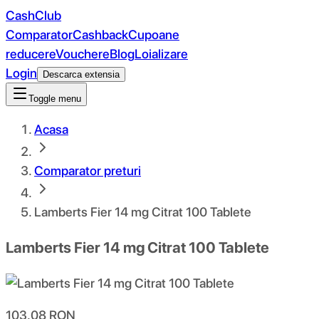
CashClub
Comparator
Cashback
Cupoane
reducere
Vouchere
Blog
Loializare
Login
Descarca extensia
Toggle menu
Acasa
Comparator preturi
Lamberts Fier 14 mg Citrat 100 Tablete
Lamberts Fier 14 mg Citrat 100 Tablete
103.08
RON