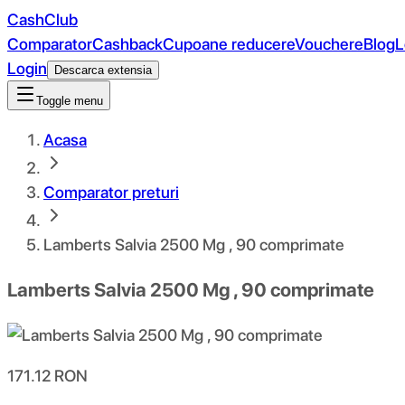
CashClub
Comparator
Cashback
Cupoane reducere
Vouchere
Blog
L
Login
Descarca extensia
Toggle menu
Acasa
Comparator preturi
Lamberts Salvia 2500 Mg , 90 comprimate
Lamberts Salvia 2500 Mg , 90 comprimate
171.12
RON