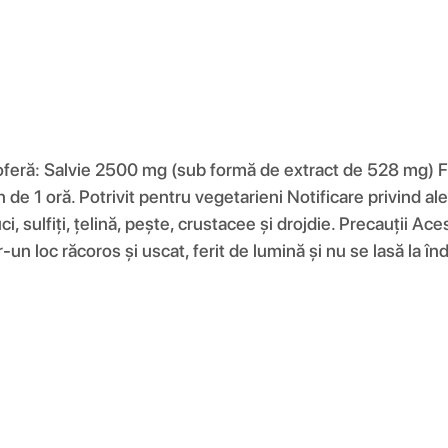
 oferă: Salvie 2500 mg (sub formă de extract de 528 mg) F
de 1 oră. Potrivit pentru vegetarieni Notificare privind al
nuci, sulfiți, țelină, pește, crustacee și drojdie. Precauții
r-un loc răcoros și uscat, ferit de lumină și nu se lasă la 