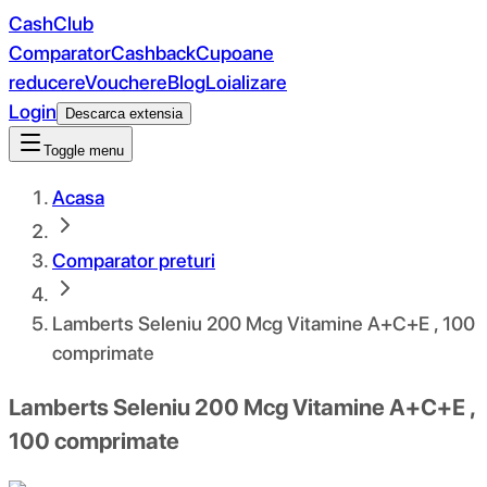
CashClub
Comparator
Cashback
Cupoane
reducere
Vouchere
Blog
Loializare
Login
Descarca extensia
Toggle menu
Acasa
Comparator preturi
Lamberts Seleniu 200 Mcg Vitamine A+C+E , 100
comprimate
Lamberts Seleniu 200 Mcg Vitamine A+C+E ,
100 comprimate