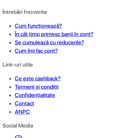
Întrebări frecvente
Cum funcționează?
În cât timp primesc banii în cont?
Se cumulează cu reducerile?
Cum îmi fac cont?
Link-uri utile
Ce este cashback?
Termeni și condiții
Confidențialitate
Contact
ANPC
Social Media