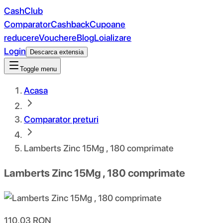
CashClub
Comparator
Cashback
Cupoane
reducere
Vouchere
Blog
Loializare
Login
Descarca extensia
Toggle menu
Acasa
Comparator preturi
Lamberts Zinc 15Mg , 180 comprimate
Lamberts Zinc 15Mg , 180 comprimate
110.03
RON