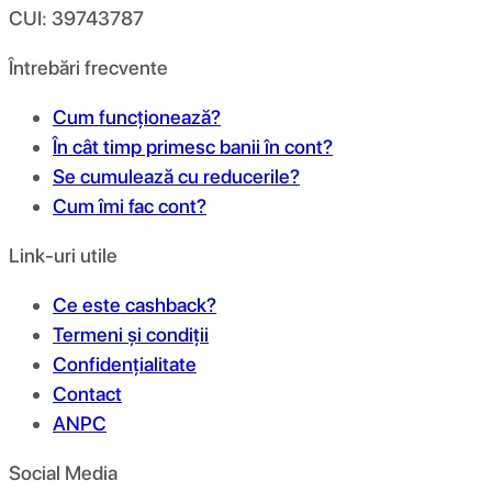
CUI: 39743787
Întrebări frecvente
Cum funcționează?
În cât timp primesc banii în cont?
Se cumulează cu reducerile?
Cum îmi fac cont?
Link-uri utile
Ce este cashback?
Termeni și condiții
Confidențialitate
Contact
ANPC
Social Media