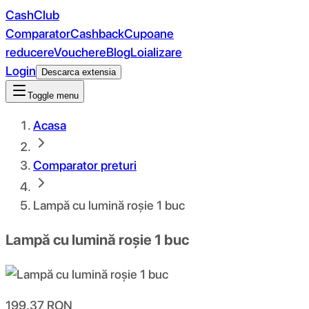
CashClub
Comparator
Cashback
Cupoane
reducere
Vouchere
Blog
Loializare
Login
Descarca extensia
Toggle menu
Acasa
Comparator preturi
Lampă cu lumină roșie 1 buc
Lampă cu lumină roșie 1 buc
199.37
RON