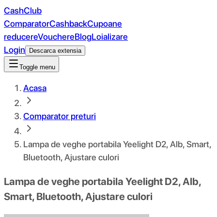
CashClub
Comparator
Cashback
Cupoane
reducere
Vouchere
Blog
Loializare
Login
Descarca extensia
Toggle menu
Acasa
Comparator preturi
Lampa de veghe portabila Yeelight D2, Alb, Smart,
Bluetooth, Ajustare culori
Lampa de veghe portabila Yeelight D2, Alb,
Smart, Bluetooth, Ajustare culori