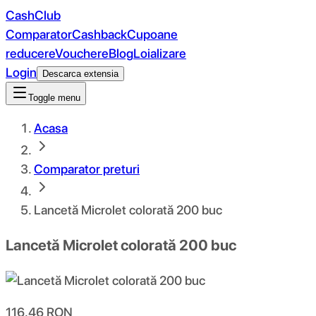
CashClub
Comparator
Cashback
Cupoane
reducere
Vouchere
Blog
Loializare
Login
Descarca extensia
Toggle menu
Acasa
Comparator preturi
Lancetă Microlet colorată 200 buc
Lancetă Microlet colorată 200 buc
116.46
RON