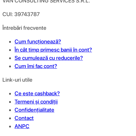
VAN CONSULTING SERVICES S.R.L.
CUI: 39743787
Întrebări frecvente
Cum funcționează?
În cât timp primesc banii în cont?
Se cumulează cu reducerile?
Cum îmi fac cont?
Link-uri utile
Ce este cashback?
Termeni și condiții
Confidențialitate
Contact
ANPC