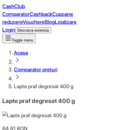
CashClub
Comparator
Cashback
Cupoane
reducere
Vouchere
Blog
Loializare
Login
Descarca extensia
Toggle menu
Acasa
Comparator preturi
Lapte praf degresat 400 g
Lapte praf degresat 400 g
64.81
RON