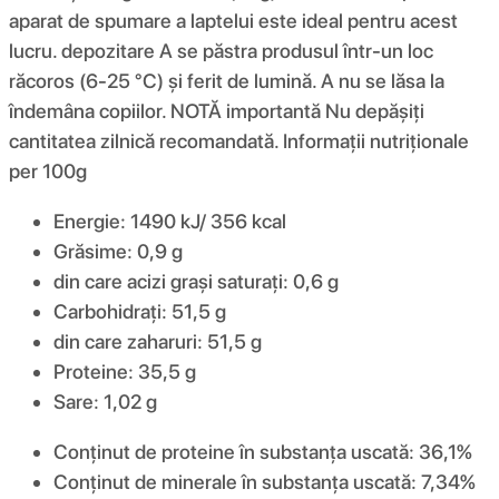
aparat de spumare a laptelui este ideal pentru acest
lucru. depozitare A se păstra produsul într-un loc
răcoros (6-25 °C) și ferit de lumină. A nu se lăsa la
îndemâna copiilor. NOTĂ importantă Nu depășiți
cantitatea zilnică recomandată. Informații nutriționale
per 100g
Energie: 1490 kJ/ 356 kcal
Grăsime: 0,9 g
din care acizi grași saturați: 0,6 g
Carbohidrați: 51,5 g
din care zaharuri: 51,5 g
Proteine: 35,5 g
Sare: 1,02 g
Conținut de proteine ​​în substanța uscată: 36,1%
Conținut de minerale în substanța uscată: 7,34%