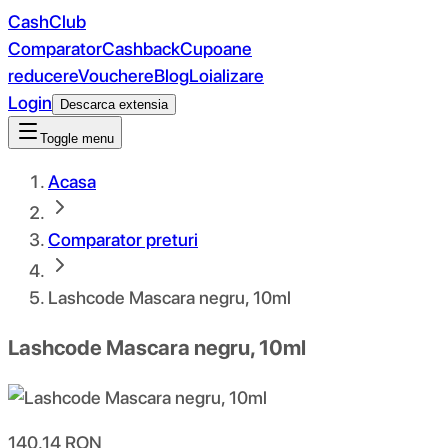
CashClub
Comparator
Cashback
Cupoane
reducere
Vouchere
Blog
Loializare
Login
Descarca extensia
Toggle menu
Acasa
Comparator preturi
Lashcode Mascara negru, 10ml
Lashcode Mascara negru, 10ml
140.14
RON