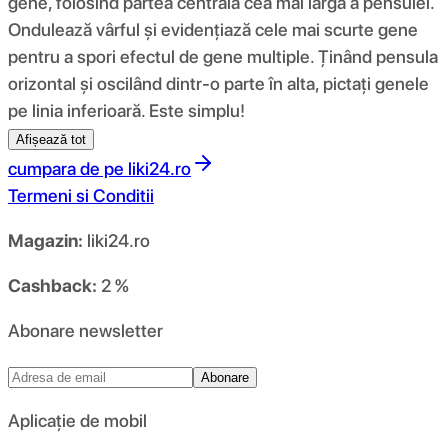
gene, folosind partea centrală cea mai largă a pensulei.
Ondulează vârful și evidențiază cele mai scurte gene
pentru a spori efectul de gene multiple. Ținând pensula
orizontal și oscilând dintr-o parte în alta, pictați genele
pe linia inferioară. Este simplu!
Afișează tot
cumpara de pe
liki24.ro
Termeni si Conditii
Magazin:
liki24.ro
Cashback:
2 %
Abonare newsletter
Abonare
Aplicație de mobil