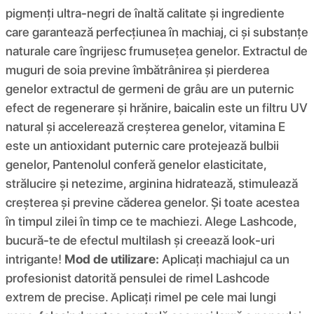
pigmenți ultra-negri de înaltă calitate și ingrediente
care garantează perfecțiunea în machiaj, ci și substanțe
naturale care îngrijesc frumusețea genelor. Extractul de
muguri de soia previne îmbătrânirea și pierderea
genelor extractul de germeni de grâu are un puternic
efect de regenerare și hrănire, baicalin este un filtru UV
natural și accelerează creșterea genelor, vitamina E
este un antioxidant puternic care protejează bulbii
genelor, Pantenolul conferă genelor elasticitate,
strălucire și netezime, arginina hidratează, stimulează
creșterea și previne căderea genelor. Și toate acestea
în timpul zilei în timp ce te machiezi. Alege Lashcode,
bucură-te de efectul multilash și creează look-uri
intrigante!
Mod de utilizare:
Aplicați machiajul ca un
profesionist datorită pensulei de rimel Lashcode
extrem de precise. Aplicați rimel pe cele mai lungi