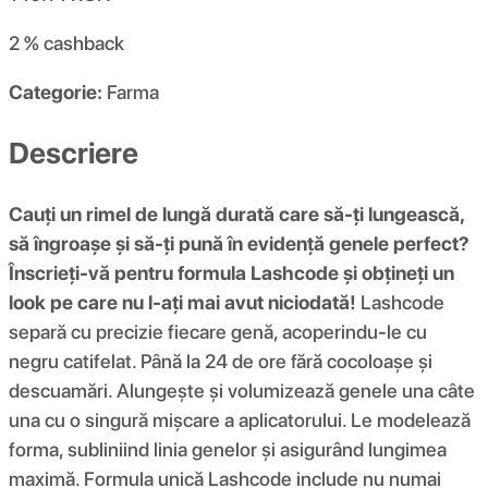
2 %
cashback
Categorie:
Farma
Descriere
Cauți un rimel de lungă durată care să-ți lungească,
să îngroașe și să-ți pună în evidență genele perfect?
Înscrieți-vă pentru formula Lashcode și obțineți un
look pe care nu l-ați mai avut niciodată!
Lashcode
separă cu precizie fiecare genă, acoperindu-le cu
negru catifelat. Până la 24 de ore fără cocoloașe și
descuamări. Alungește și volumizează genele una câte
una cu o singură mișcare a aplicatorului. Le modelează
forma, subliniind linia genelor și asigurând lungimea
maximă. Formula unică Lashcode include nu numai