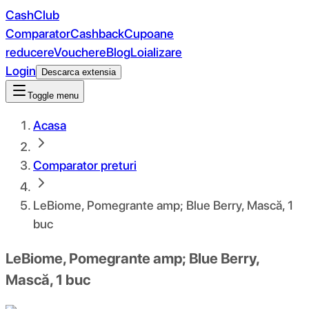
CashClub
Comparator
Cashback
Cupoane
reducere
Vouchere
Blog
Loializare
Login
Descarca extensia
Toggle menu
Acasa
Comparator preturi
LeBiome, Pomegrante amp; Blue Berry, Mască, 1
buc
LeBiome, Pomegrante amp; Blue Berry,
Mască, 1 buc