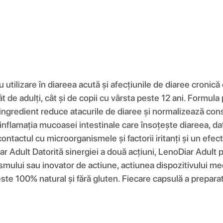
 utilizare în diareea acută și afecțiunile de diaree cronic
 atât de adulți, cât și de copii cu vârsta peste 12 ani. For
ingredient reduce atacurile de diaree și normalizează consi
uce inflamația mucoasei intestinale care însoțește diareea,
ntactul cu microorganismele și factorii iritanți și un efect 
iar Adult Datorită sinergiei a două acțiuni, LenoDiar Adult
ismului sau inovator de actiune, actiunea dispozitivului med
este 100% natural și fără gluten. Fiecare capsulă a prepar