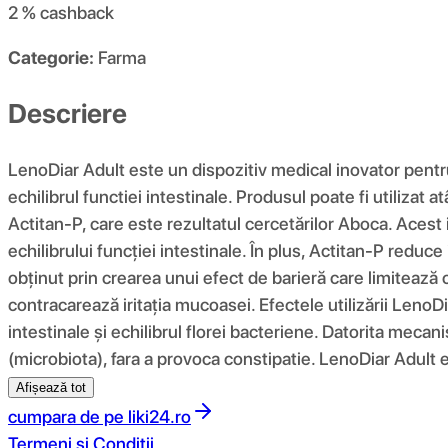
2 %
cashback
Categorie:
Farma
Descriere
LenoDiar Adult este un dispozitiv medical inovator pentru
echilibrul functiei intestinale. Produsul poate fi utilizat
Actitan-P, care este rezultatul cercetărilor Aboca. Acest 
echilibrului funcției intestinale. În plus, Actitan-P red
obținut prin crearea unui efect de barieră care limitează co
contracarează iritația mucoasei. Efectele utilizării LenoD
intestinale și echilibrul florei bacteriene. Datorita mecan
(microbiota), fara a provoca constipatie. LenoDiar Adult 
Afișează tot
cumpara de pe
liki24.ro
Termeni si Conditii