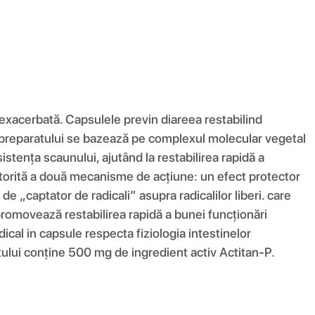
ă exacerbată. Capsulele previn diareea restabilind
mula preparatului se bazează pe complexul molecular vegetal
stența scaunului, ajutând la restabilirea rapidă a
 datorită a două mecanisme de acțiune: un efect protector
de „captator de radicali” asupra radicalilor liberi. care
 promovează restabilirea rapidă a bunei funcționări
ical in capsule respecta fiziologia intestinelor
atului conține 500 mg de ingredient activ Actitan-P.