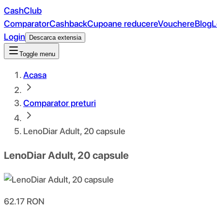
CashClub
Comparator
Cashback
Cupoane reducere
Vouchere
Blog
L
Login
Descarca extensia
Toggle menu
Acasa
Comparator preturi
LenoDiar Adult, 20 capsule
LenoDiar Adult, 20 capsule
62.17
RON