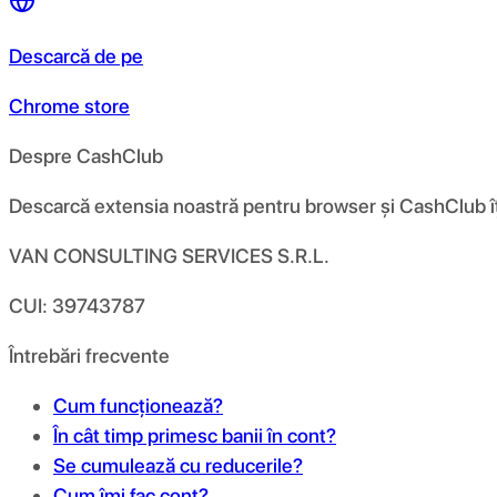
Descarcă de pe
Chrome store
Despre CashClub
Descarcă extensia noastră pentru browser și CashClub îți d
VAN CONSULTING SERVICES S.R.L.
CUI: 39743787
Întrebări frecvente
Cum funcționează?
În cât timp primesc banii în cont?
Se cumulează cu reducerile?
Cum îmi fac cont?