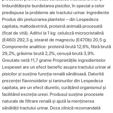
îmbunătățește bunăstarea pisicilor, în special a celor
predispuse la probleme ale tractului urinar. Ingrediente
Produs din prelucrarea plantelor – din Lespedeza
capitata, maltodextrină, proteină animală procesată
(ficat de vită). Aditivi la 1 kg: celuloză microcristalină
(E460) 292,3 g, stearat de magneziu (E470b) 20,5 g.
Componente analitice: proteină brută 12,6%, fibră brută
29,2%, grăsime brută 2,2%, cenușă brută 3,9%.
Greutate netă 11,7 grame Proprietățile ingredientelor
Lespewet are un efect benefic asupra tractului urinar al
pisicilor și susține funcția renală sănătoasă. Datorită
prezenței flavonoidelor și taninurilor din Lespedeza
capitata, are un efect diuretic, curățând organismul și
facilitând excreția ureei. Produsul susține procesele
naturale de filtrare renală și ajută la menținerea
sănătății tractului urinar. Doza zilnică recomandată